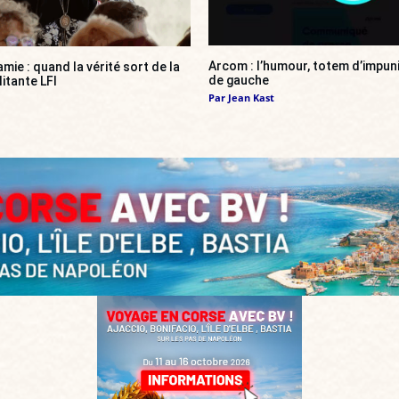
Arcom : l’humour, totem d’impun
amie : quand la vérité sort de la
de gauche
itante LFI
Par
Jean Kast