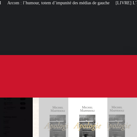
m d’impunité des médias de gauche
[LIVRE] L’autobiographie intellectuelle