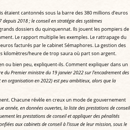
ais étaient cantonnés sous la barre des 380 millions d’euros
,7 depuis 2018 ; le conseil en stratégie des systèmes
s grands dossiers du quinquennat. Ils jouent les pompiers de
mment. Le rapport multiplie les exemples. Le rattrapage du
00 euros facturés par le cabinet Sémaphores. La gestion des
es kilomètres/heure de trop saura où part son argent.
 rien ou bien peu, expliquent-ils. Comment expliquer dans un
aire du Premier ministre du 19 janvier 2022 sur l’encadrement des
 et en organisation en 2022) est peu ambitieux, alors que la
rnent. Chacune révèle en creux un mode de gouvernement
ue année, en données ouvertes, la liste des prestations de conseil
uement les prestations de conseil et appliquer des pénalités
nfiées aux cabinets de conseil à l’issue de leur mission, sous le