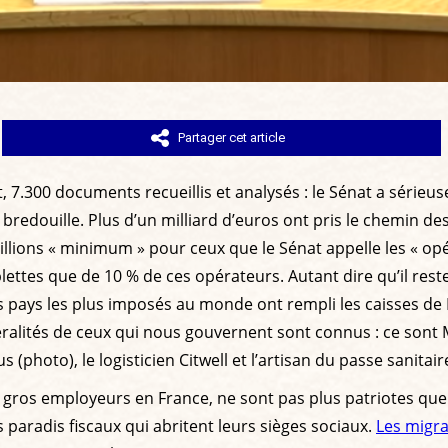
Partager cet article
7.300 documents recueillis et analysés : le Sénat a série
rti bredouille. Plus d’un milliard d’euros ont pris le chemin 
ions « minimum » pour ceux que le Sénat appelle les « opéra
lettes que de 10 % de ces opérateurs. Autant dire qu’il res
es pays les plus imposés au monde ont rempli les caisses d
béralités de ceux qui nous gouvernent sont connus : ce sont
 (photo), le logisticien Citwell et l’artisan du passe sanitai
s, gros employeurs en France, ne sont pas plus patriotes qu
es paradis fiscaux qui abritent leurs sièges sociaux.
Les migr