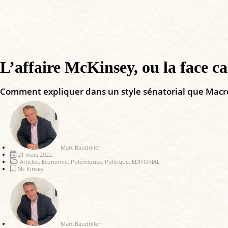
L’affaire McKinsey, ou la face 
Comment expliquer dans un style sénatorial que Mac
Marc Baudriller
21 mars 2022
Articles
,
Economie
,
Polémiques
,
Politique
,
EDITORIAL
Mc Kinsey
Marc Baudriller