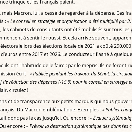
ance trinque et les Français paient.
, mais Macron, lui, a cessé de regarder à la dépense. Ces fr
is :
« Le conseil en stratégie et organisation a été multiplié par 3
le, les cabinets de consultants ont été mobilisés sur tous le
mmencent à sentir le roussi. Et cela arrive souvent, appare
e électorale lors des élections locale de 2021 a coûté 290.0
s d’euros entre 2017 et 2026. Le conducteur flashé à quelqu
ls ont l’habitude de le faire : par le mépris. Ils ne feront
ssion écrit :
« Publiée pendant les travaux du Sénat, la circul
ectif de réduction des dépenses (-15 % pour le conseil en stratégie
lair, circulez !
ens et de transparence aux petits marquis qui nous gouve
 Français. Du Macron emblématique. Exemples :
« Publier chaq
it donc pas le cas jusqu’ici. Ou encore :
« Évaluer systématiq
Ou encore :
« Prévoir la destruction systématique des données co