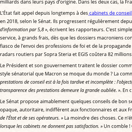
milliards dans leurs pays d’origine. Dans les deux cas, la Fr
L’État fait appel depuis longtemps à des
cabinets de conseil
en 2018, selon le Sénat. Ils progressent régulièrement depu
d’information par 5,8 »
, écrivent les rapporteurs. C’est simp
service, à grands frais, dès que les dossiers macroniens co
fiasco de l’envoi des professions de foi et de la propagand
radars routiers par Sopra Steria et EGIS coûtera 82 million
Le Président et son gouvernement traitent le dossier comme i
style sénatorial que Macron se moque du monde ? La commi
prestations de conseil est à la fois tardive et incomplète : l’obj
transparence des prestations demeure la grande oubliée. »
. En c
Le Sénat propose aimablement quelques conseils de bon s
opaque, autoritaire, indifférent aux fonctionnaires et aux
de l’État et de ses opérateurs. »
La moindre des choses. Ce n’éta
lorsque les cabinets ne donnent pas satisfaction. »
Un comble ! 