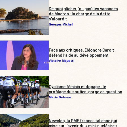
De quoi gâcher (ou pas) les vacances
de Macron : la charge de la dette
s’alourdit
Georges Michel
Face aux critiques, Éléonore Caroit
défend l’aide au développement
Victoire Riquetti
Cyclisme féminin et dopage : le
profilage du soutien-gorge en question
Marie Delarue
Newcleo, la PME franco-italienne qui
mise sur l’avenir du « mini-nucléaire »