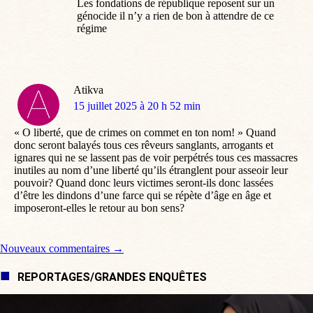
Les fondations de république reposent sur un
génocide il n’y a rien de bon à attendre de ce
régime
Atikva
dit
15 juillet 2025 à 20 h 52 min
:
« O liberté, que de crimes on commet en ton nom! » Quand
donc seront balayés tous ces rêveurs sanglants, arrogants et
ignares qui ne se lassent pas de voir perpétrés tous ces massacres
inutiles au nom d’une liberté qu’ils étranglent pour asseoir leur
pouvoir? Quand donc leurs victimes seront-ils donc lassées
d’être les dindons d’une farce qui se répète d’âge en âge et
imposeront-elles le retour au bon sens?
Navigation de commentaire
Nouveaux commentaires →
REPORTAGES/GRANDES ENQUÊTES