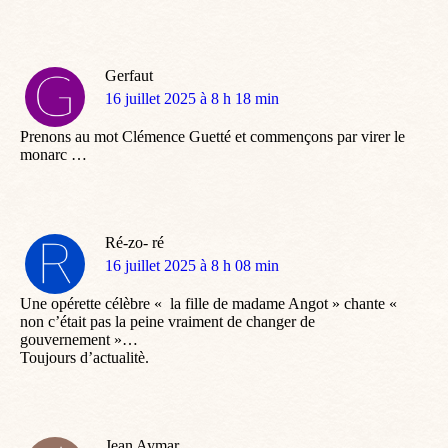
Gerfaut
dit
16 juillet 2025 à 8 h 18 min
:
Prenons au mot Clémence Guetté et commençons par virer le
monarc …
Ré-zo- ré
dit
16 juillet 2025 à 8 h 08 min
:
Une opérette célèbre « la fille de madame Angot » chante «
non c’était pas la peine vraiment de changer de
gouvernement »…
Toujours d’actualitè.
Jean Aymar