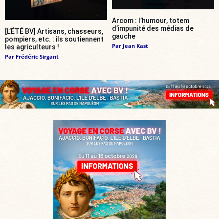
Arcom : l’humour, totem
d’impunité des médias de
[L’ÉTÉ BV] Artisans, chasseurs,
gauche
pompiers, etc. : ils soutiennent
Par
Jean Kast
les agriculteurs !
Par
Frédéric Sirgant