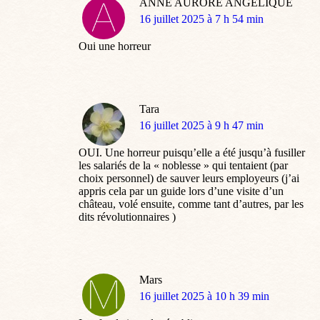
ANNE AURORE ANGELIQUE
dit
16 juillet 2025 à 7 h 54 min
:
Oui une horreur
Tara
dit
16 juillet 2025 à 9 h 47 min
:
OUI. Une horreur puisqu’elle a été jusqu’à fusiller
les salariés de la « noblesse » qui tentaient (par
choix personnel) de sauver leurs employeurs (j’ai
appris cela par un guide lors d’une visite d’un
château, volé ensuite, comme tant d’autres, par les
dits révolutionnaires )
Mars
dit
16 juillet 2025 à 10 h 39 min
: