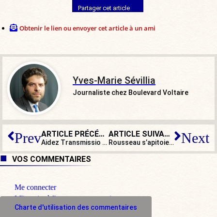
Partager cet article
Obtenir le lien ou envoyer cet article à un ami
Yves-Marie Sévillia
Journaliste chez Boulevard Voltaire
ARTICLE PRÉCÉDENT
ARTICLE SUIVANT
Prev
Next
Aidez Transmissio et participez à la reconstruction de notre civilisation
Rousseau s’apitoie sur les émeutiers mais « n’en a rien à péter », des agriculteurs
VOS COMMENTAIRES
Me connecter
M'inscrire à l'espace commentaire
Charte d'utilisation des commentaires