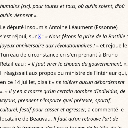
humains (sic), pour toutes et tous, où qu'ils soient, d'où
qu'ils viennent »
.
Le député insoumis Antoine Léaument (Essonne)
s'est réjoui, sur
X
:
« Nous fêtons la prise de la Bastille :
joyeux anniversaire aux révolutionnaires ! »
et rejoue le
Turreau de circonstance en s'en prenant à Bruno
Retailleau :
« Il faut virer le chouan du gouvernement. »
.
Il réagissait aux propos du ministre de l’Intérieur qui,
en ce 14 Juillet, disait
« ne tolérer aucun débordement
»
.
« Il y en a marre qu’un certain nombre d’individus, de
voyous, prennent n’importe quel prétexte, sportif,
culturel, festif pour casser et agresser
, a commenté le
locataire de Beauvau.
Il faut qu’on retrouve l’art de
vivre à la française, c’est aussi le sens de la fête, de la