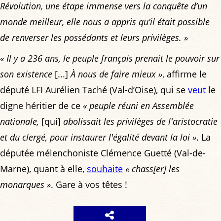
Révolution, une étape immense vers la conquête d’un
monde meilleur, elle nous a appris qu’il était possible
de renverser les possédants et leurs privilèges. »
« Il y a 236 ans, le peuple français prenait le pouvoir sur
son existence
[...]
À nous de faire mieux »
, affirme le
député LFI Aurélien Taché (Val-d’Oise), qui se
veut
le
digne héritier de ce
« peuple réuni en Assemblée
nationale,
[qui]
abolissait les privilèges de l'aristocratie
et du clergé, pour instaurer l'égalité devant la loi »
. La
députée mélenchoniste Clémence Guetté (Val-de-
Marne), quant à elle,
souhaite
« chass[er] les
monarques »
. Gare à vos têtes !