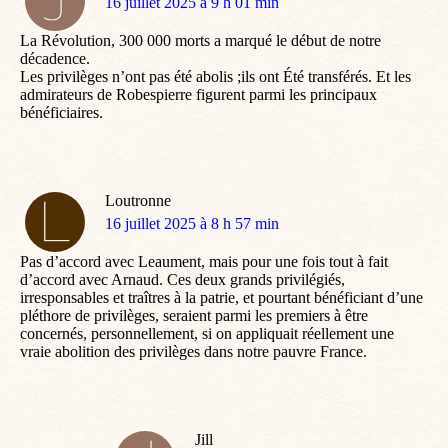
dit
16 juillet 2025 à 9 h 01 min
:
La Révolution, 300 000 morts a marqué le début de notre
décadence.
Les privilèges n’ont pas été abolis ;ils ont Été transférés. Et les
admirateurs de Robespierre figurent parmi les principaux
bénéficiaires.
Loutronne
dit
16 juillet 2025 à 8 h 57 min
:
Pas d’accord avec Leaument, mais pour une fois tout à fait
d’accord avec Arnaud. Ces deux grands privilégiés,
irresponsables et traîtres à la patrie, et pourtant bénéficiant d’une
pléthore de privilèges, seraient parmi les premiers à être
concernés, personnellement, si on appliquait réellement une
vraie abolition des privilèges dans notre pauvre France.
Jill