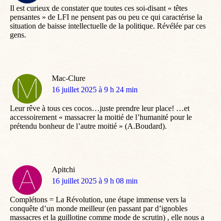
Il est curieux de constater que toutes ces soi-disant « têtes
pensantes » de LFI ne pensent pas ou peu ce qui caractérise la
situation de baisse intellectuelle de la politique. Révélée par ces
gens.
Mac-Clure
dit
16 juillet 2025 à 9 h 24 min
:
Leur rêve à tous ces cocos…juste prendre leur place! …et
accessoirement « massacrer la moitié de l’humanité pour le
prétendu bonheur de l’autre moitié » (A.Boudard).
Apitchi
dit
16 juillet 2025 à 9 h 08 min
:
Complétons = La Révolution, une étape immense vers la
conquête d’un monde meilleur (en passant par d’ignobles
massacres et la guillotine comme mode de scrutin) , elle nous a