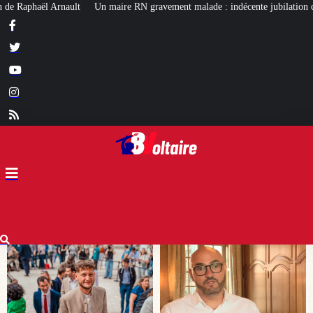
ravement malade : indécente jubilation chez certains…
Affaire Lyhanna : 