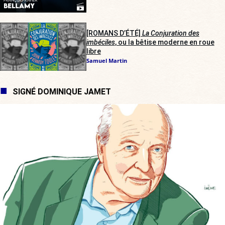
[ROMANS D’ÉTÉ]
La Conjuration des
imbéciles
, ou la bêtise moderne en roue
libre
Samuel Martin
SIGNÉ DOMINIQUE JAMET