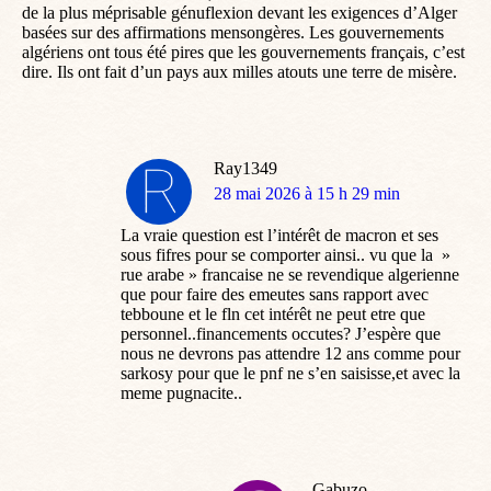
de la plus méprisable génuflexion devant les exigences d’Alger
basées sur des affirmations mensongères. Les gouvernements
algériens ont tous été pires que les gouvernements français, c’est
dire. Ils ont fait d’un pays aux milles atouts une terre de misère.
Ray1349
dit
28 mai 2026 à 15 h 29 min
:
La vraie question est l’intérêt de macron et ses
sous fifres pour se comporter ainsi.. vu que la »
rue arabe » francaise ne se revendique algerienne
que pour faire des emeutes sans rapport avec
tebboune et le fln cet intérêt ne peut etre que
personnel..financements occutes? J’espère que
nous ne devrons pas attendre 12 ans comme pour
sarkosy pour que le pnf ne s’en saisisse,et avec la
meme pugnacite..
Gabuzo