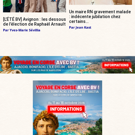
Un maire RN gravement malade
: indécente jubilation chez
[L’ÉTÉ BV] Avignon : les dessous
certains…
de l’élection de Raphaël Arnault
Par
Jean Kast
Par
Yves-Marie Sévillia