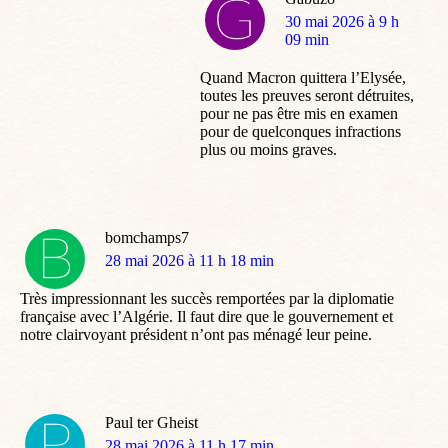
dit
30 mai 2026 à 9 h
:
09 min
Quand Macron quittera l’Elysée,
toutes les preuves seront détruites,
pour ne pas être mis en examen
pour de quelconques infractions
plus ou moins graves.
bomchamps7
dit
28 mai 2026 à 11 h 18 min
:
Très impressionnant les succès remportées par la diplomatie
française avec l’Algérie. Il faut dire que le gouvernement et
notre clairvoyant président n’ont pas ménagé leur peine.
Paul ter Gheist
dit
28 mai 2026 à 11 h 17 min