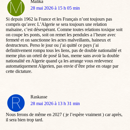
Malika
dit
28 mai 2026 à 15 h 05 min
:
Si depuis 1962 la France et les Français n’ont toujours pas
compris qu’avec L’Algerie se sera toujours une relation
malsaine, c’est désespérant. Comme toutes relations toxique soit
on coupe les ponts, soit on remet les pendules a l’heure avec
fermeté et on sanctionne les actes malveillants, haineux et
destructeurs. Perso le jour ou j’ai quitté ce pays j’ai
definitivement rompu tous les liens, pas de double nationalité et
meme plus un orteil de posé là bas, meme sans avoir la double
nationalité en Algerie quand ça les arrange vous redevenez
automatiquement Algerien, pas envie d’être prise en otage par
cette dictature.
Raskasse
dit
28 mai 2026 à 13 h 31 min
:
Nous ferons de même en 2027 ( je l’espère vraiment ) car après,
il sera bien trop tard.