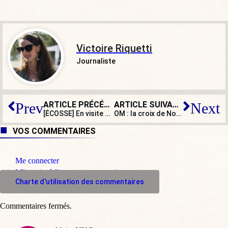
Victoire Riquetti
Journaliste
ARTICLE PRÉCÉDENT
ARTICLE SUIVANT
Prev
Next
[ÉCOSSE] En visite dans une mosquée, un jeune scout ne se prosterne pas
OM : la croix de Notre-Dame de la Garde effacée d’un tee-shirt officiel ?
VOS COMMENTAIRES
Me connecter
M'inscrire à l'espace commentaire
Charte d'utilisation des commentaires
Commentaires fermés.