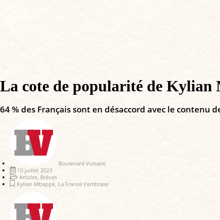
La cote de popularité de Kylian
64 % des Français sont en désaccord avec le contenu d
Boulevard Voltaire
10 juillet 2023
Articles
,
Brèves
Kylian Mbappé
,
La France s'embrase