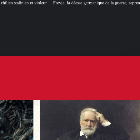
Freyja, la déesse germanique de la guerre, reprend du service…
[UNE PROF 