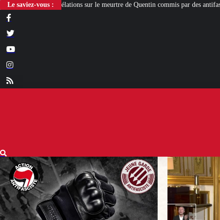
ur le meurtre de Quentin commis par des antifas
Le saviez-vous :
[L’ÉTÉ BV] Sur son burea