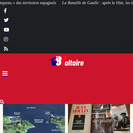
a Bataille de Gaulle
: après le film, les livres !
[CINÉMA]
De la Comédie-