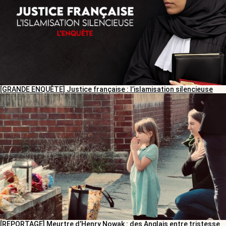
[GRANDE ENQUÊTE] Justice française : l’islamisation silencieuse
[REPORTAGE] Meurtre d’Henry Nowak : des Anglais entre tristesse