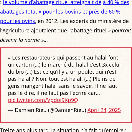
:
le volume d’abattage rituel atteignait déjà 40 % des
abattages totaux pour les bovins et près de 60 %
pour les ovins
, en 2012. Les experts du ministère de
l’Agriculture ajoutaient que l’abattage rituel
« pourrait
devenir la norme »
…
« Les restaurateurs qui passent au halal font
un carton (…) le marché du halal c’est 3x celui
du bio (…) Est ce qu’il y a un poulet qui n’est
pas halal ? Non, tout est halal. (…) Pleins de
gens mangent halal sans le savoir. Il ne faut
pas le dire, il ne faut pas l’écrire car…
pic.twitter.com/Vpdoj9Kp9Q
— Damien Rieu (@DamienRieu)
April 24, 2025
Treize ans plus tard, la situation n’a fait qu’empirer,