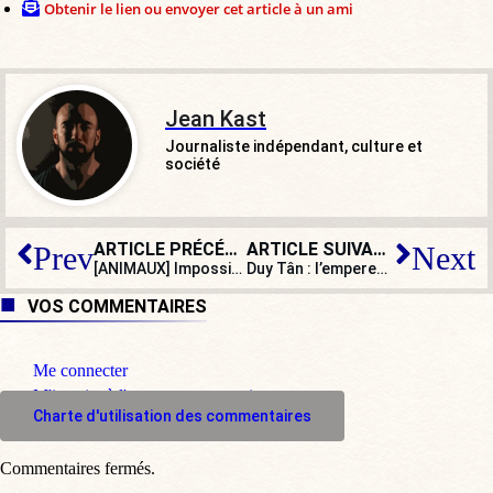
Obtenir le lien ou envoyer cet article à un ami
Jean Kast
Journaliste indépendant, culture et
société
ARTICLE PRÉCÉDENT
ARTICLE SUIVANT
Prev
Next
[ANIMAUX] Impossibilité de détenir un marcassin : l’administration se venge de Rillette
Duy Tân : l’empereur rebelle devenu soldat de la France libre
VOS COMMENTAIRES
Me connecter
M'inscrire à l'espace commentaire
Charte d'utilisation des commentaires
Commentaires fermés.