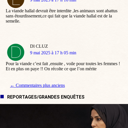
:
La viande hallal devrait être interdite ,les animaux sont abattus
sans étourdissement,ce qui fait que la viande hallal est de la
semelle.
Dl CLUZ
dit
9 mai 2025 à 17 h 05 min
:
Pour la viande c’est fait ,ensuite , voile pour toutes les femmes !
Et en plus on paye !! On récolte ce que l’on mérite
Navigation de commentaire
← Commentaires plus anciens
REPORTAGES/GRANDES ENQUÊTES