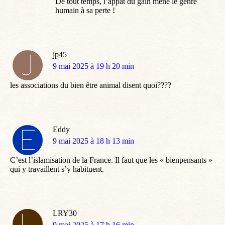
De tout temps, l’appât du gain mène le genre
humain à sa perte !
jp45
dit
9 mai 2025 à 19 h 20 min
:
les associations du bien être animal disent quoi????
Eddy
dit
9 mai 2025 à 18 h 13 min
:
C’est l’islamisation de la France. Il faut que les « bienpensants »
qui y travaillent s’y habituent.
LRY30
dit
9 mai 2025 à 17 h 16 min