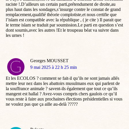
raciste !.D’ailleurs un certain parti,prétendument de droite,au
plus haut dans les sondages,s’insurge contre le constat de grand
remplacement,qualifié théorie complotiste,et nous certifie que
l’islam est compatible avec la république , ( je cite ) Il parait que
le terme islam se traduit par soumission.Le parti en question s’est
dont soumis,avec les autres !Et le troupeau béat va suivre dans
les urnes !
Georges MOUSSET
dit
9 mai 2025 à 22 h 25 min
:
Et les ECOLOS ? comment se fait-il qu’ils ne sont jamais allés
mettre leur nez dans les abattoirs musulmans eux qui parlent de
la souffrance animale ? savent-ils également que tout ce qu’ils
mangent est hallal ? Avez-vous compris chers gaulois ce qu’il
vous reste à faire aux prochaines élections présidentielles si vous
ne voulez pas que ça aille au-delà ?????