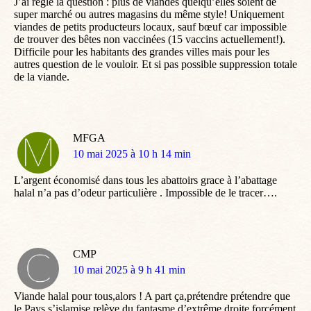
J’ai réglé la question : plus de viandes quelqu’elles soient de
super marché ou autres magasins du même style! Uniquement
viandes de petits producteurs locaux, sauf bœuf car impossible
de trouver des bêtes non vaccinées (15 vaccins actuellement!).
Difficile pour les habitants des grandes villes mais pour les
autres question de le vouloir. Et si pas possible suppression totale
de la viande.
MFGA
dit
10 mai 2025 à 10 h 14 min
:
L’argent économisé dans tous les abattoirs grace à l’abattage
halal n’a pas d’odeur particulière . Impossible de le tracer….
CMP
dit
10 mai 2025 à 9 h 41 min
:
Viande halal pour tous,alors ! A part ça,prétendre prétendre que
le Pays s’islamise,relève du fantasme d’extrême droite forcément