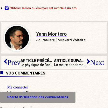
Obtenir le lien ou envoyer cet article à un ami
Yann Montero
Journaliste Boulevard Voltaire
ARTICLE PRÉCÉDENT
ARTICLE SUIVANT
Prev
Next
Le physique de Bardella lui rappelle « l’époque hitlérienne »
Un maire condamné pour violence : il voulait stopper un rodéo urbain
VOS COMMENTAIRES
Me connecter
M'inscrire à l'espace commentaire
Charte d'utilisation des commentaires