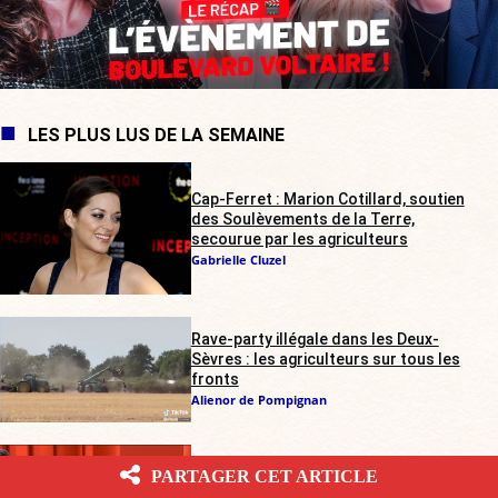
LES PLUS LUS DE LA SEMAINE
Cap-Ferret : Marion Cotillard, soutien
des Soulèvements de la Terre,
secourue par les agriculteurs
Gabrielle Cluzel
Rave-party illégale dans les Deux-
Sèvres : les agriculteurs sur tous les
fronts
Alienor de Pompignan
PARTAGER CET ARTICLE
France Inter
: deux « expertes » pour un