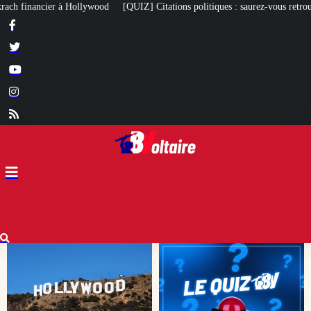
 Citations politiques : saurez-vous retrouver qui a dit quoi ?
À 97 ans, le c