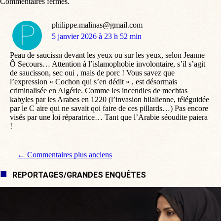
Commentaires fermés.
philippe.malinas@gmail.com
dit
5 janvier 2026 à 23 h 52 min
:
Peau de saucissn devant les yeux ou sur les yeux, selon Jeanne
Ô Secours… Attention à l’islamophobie involontaire, s’il s’agit
de saucisson, sec oui , mais de porc ! Vous savez que
l’expression « Cochon qui s’en dédit » , est désormais
criminalisée en Algérie. Comme les incendies de mechtas
kabyles par les Arabes en 1220 (l’invasion hilalienne, téléguidée
par le C aire qui ne savait qoi faire de ces pillards…) Pas encore
visés par une loi réparatrice… Tant que l’Arabie séoudite paiera
!
Navigation de commentaire
← Commentaires plus anciens
REPORTAGES/GRANDES ENQUÊTES