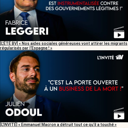
[L’ÉTÉ BV] « Nos aides sociales généreuses vont attirer les migrants
régularisés par l’Espagne ! »
[L’INVITÉ] « Emmanuel Macron a détruit tout ce qu’il a touché »