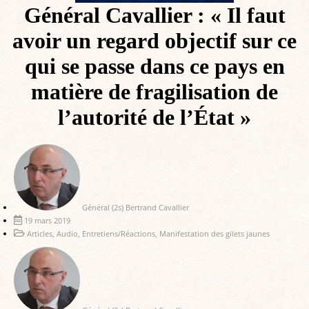
Général Cavallier : « Il faut
avoir un regard objectif sur ce
qui se passe dans ce pays en
matière de fragilisation de
l’autorité de l’État »
Général (2s) Bertrand Cavallier
19 mars 2019
Articles
,
Audio
,
Entretiens/Réactions
,
Manifestation des gilets jaunes