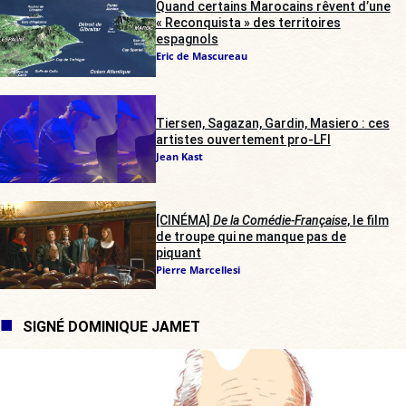
Quand certains Marocains rêvent d’une
« Reconquista » des territoires
espagnols
Eric de Mascureau
Tiersen, Sagazan, Gardin, Masiero : ces
artistes ouvertement pro-LFI
Jean Kast
[CINÉMA]
De la Comédie-Française
, le film
de troupe qui ne manque pas de
piquant
Pierre Marcellesi
SIGNÉ DOMINIQUE JAMET