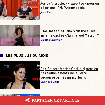
France Inter
: deux « expertes » pour un
débat anti-RN, l’Arcom saisie
Jean Kast
Bilal Hassani et Lena Situations : les
enfants cachés d’Emmanuel Macron ?
Nicolas Gauthier
LES PLUS LUS DU MOIS
Cap-Ferret : Marion Cotillard, soutien
des Soulèvements de la Terre,
secourue par les agriculteurs
Gabrielle Cluzel
Trouble à l’Assemblée : contrairement
PARTAGER CET ARTICLE
au septuagénaire, Assa Traoré ne sera