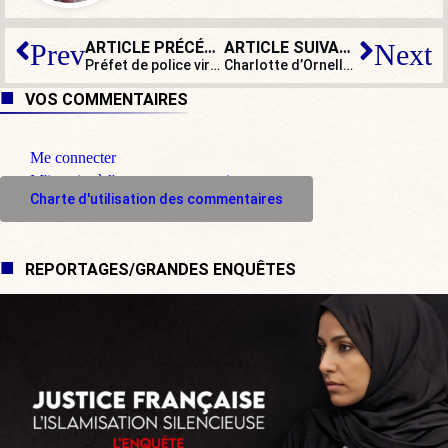
ARTICLE PRÉCÉDENT
ARTICLE SUIVANT
Prev
Next
Préfet de police viré : entre pétage de plombs et remplacement de fusibles…
Charlotte d’Ornellas : « Assimiler Éric Zemmour au tueur de Nouvelle-Zélande est insupportable ! »
VOS COMMENTAIRES
Me connecter
M'inscrire à l'espace commentaire
Charte d'utilisation des commentaires
REPORTAGES/GRANDES ENQUÊTES