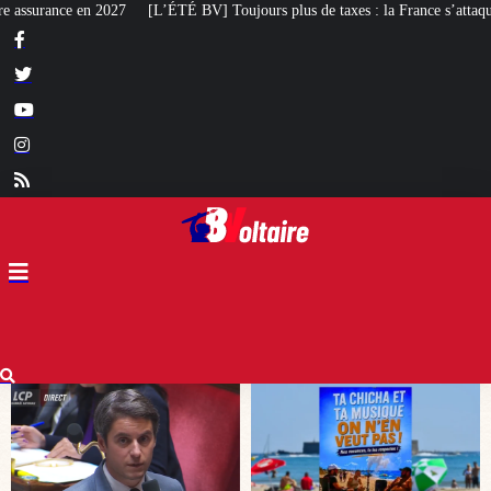
oujours plus de taxes : la France s’attaque désormais aux serres de jardin