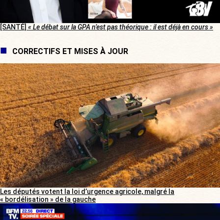
[SANTÉ]
« Le débat sur la GPA n’est pas théorique : il est déjà en cours »
CORRECTIFS ET MISES À JOUR
Les députés votent la loi d’urgence agricole, malgré la
« bordélisation » de la gauche