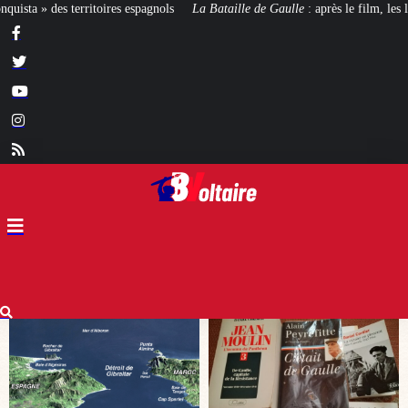
La Bataille de Gaulle
: après le film, les livres !
[CINÉMA]
De la Comédie