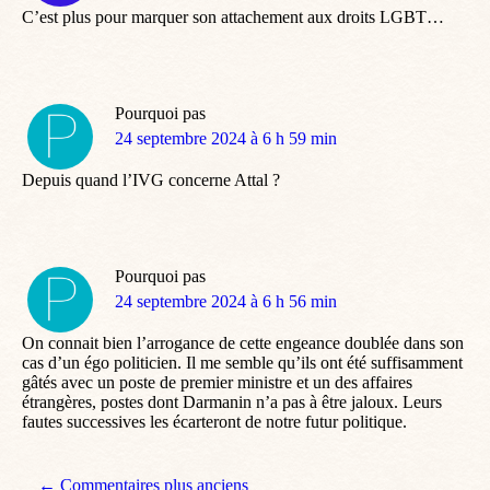
C’est plus pour marquer son attachement aux droits LGBT…
Pourquoi pas
dit
24 septembre 2024 à 6 h 59 min
:
Depuis quand l’IVG concerne Attal ?
Pourquoi pas
dit
24 septembre 2024 à 6 h 56 min
:
On connait bien l’arrogance de cette engeance doublée dans son
cas d’un égo politicien. Il me semble qu’ils ont été suffisamment
gâtés avec un poste de premier ministre et un des affaires
étrangères, postes dont Darmanin n’a pas à être jaloux. Leurs
fautes successives les écarteront de notre futur politique.
← Commentaires plus anciens