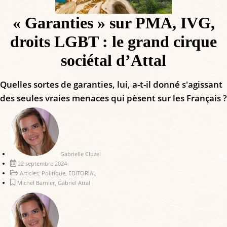
« Garanties » sur PMA, IVG,
droits LGBT : le grand cirque
sociétal d’Attal
Quelles sortes de garanties, lui, a-t-il donné s'agissant
des seules vraies menaces qui pèsent sur les Français ?
Gabrielle Cluzel
22 septembre 2024
Articles
,
Politique
,
EDITORIAL
Michel Barnier
,
Gabriel Attal