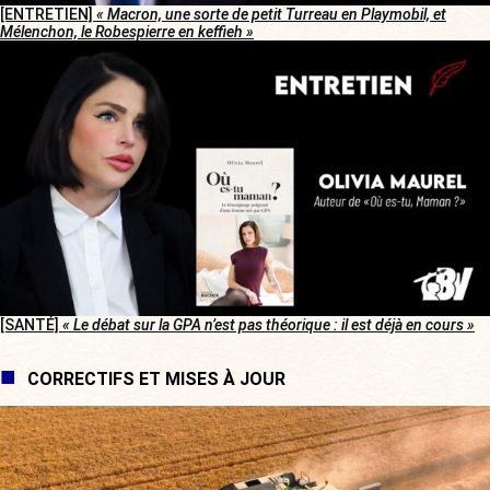
[ENTRETIEN]
« Macron, une sorte de petit Turreau en Playmobil, et
Mélenchon, le Robespierre en keffieh »
[SANTÉ]
« Le débat sur la GPA n’est pas théorique : il est déjà en cours »
CORRECTIFS ET MISES À JOUR