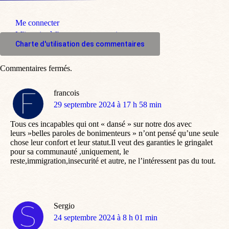
Me connecter
M'inscrire à l'espace commentaire
Charte d'utilisation des commentaires
Commentaires fermés.
francois
dit
29 septembre 2024 à 17 h 58 min
:
Tous ces incapables qui ont « dansé » sur notre dos avec
leurs »belles paroles de bonimenteurs » n’ont pensé qu’une seule
chose leur confort et leur statut.Il veut des garanties le gringalet
pour sa communauté ,uniquement, le
reste,immigration,insecurité et autre, ne l’intéressent pas du tout.
Sergio
dit
24 septembre 2024 à 8 h 01 min
: