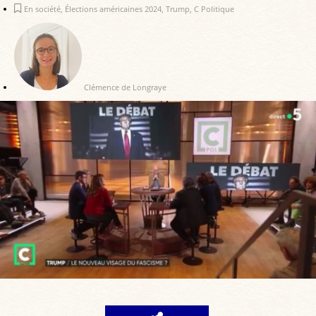
En société
,
Élections américaines 2024
,
Trump
,
C Politique
Clémence de Longraye