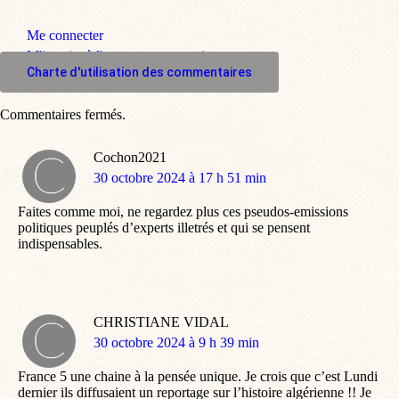
Me connecter
M'inscrire à l'espace commentaire
Charte d'utilisation des commentaires
Commentaires fermés.
Cochon2021
dit
30 octobre 2024 à 17 h 51 min
:
Faites comme moi, ne regardez plus ces pseudos-emissions
politiques peuplés d’experts illetrés et qui se pensent
indispensables.
CHRISTIANE VIDAL
dit
30 octobre 2024 à 9 h 39 min
:
France 5 une chaine à la pensée unique. Je crois que c’est Lundi
dernier ils diffusaient un reportage sur l’histoire algérienne !! Je