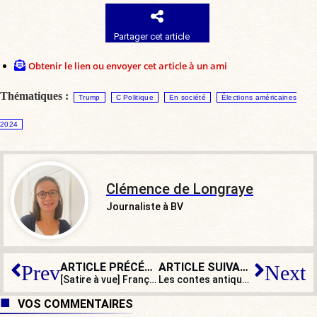
Partager cet article
Obtenir le lien ou envoyer cet article à un ami
Thématiques :
Trump
C Politique
En société
Élections américaines
2024
Clémence de Longraye
Journaliste à BV
ARTICLE PRÉCÉDENT
ARTICLE SUIVANT
Prev
Next
[Satire à vue] François Hollande, présent à la télé mais discret à l’Assemblée
Les contes antiques décryptés et… réécrits : il était une fois le wokisme !
VOS COMMENTAIRES