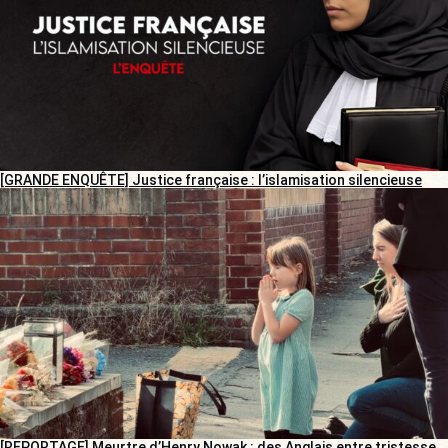
[GRANDE ENQUÊTE] Justice française : l’islamisation silencieuse
[REPORTAGE] Meurtre d’Henry Nowak : des Anglais entre tristesse