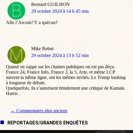
Bernard GUILHON
dit
29 octobre 2024 à 14 h 45 min
:
Allo l’Arcom? Y a quécun?
Mike Rebut
dit
29 octobre 2024 à 13 h 52 min
:
Quand on zappe sur les chaines publiques on est pas déçu.
France 24, France Info, France 2, la 5, Arte, et même LCP
suivent la même ligne, ont les mêmes invités. Le Trump bashing
à longueur de débats.
Quelquefois, ils s’autorisent timidement une critique de Kamala
Harris .
Navigation de commentaire
← Commentaires plus anciens
REPORTAGES/GRANDES ENQUÊTES