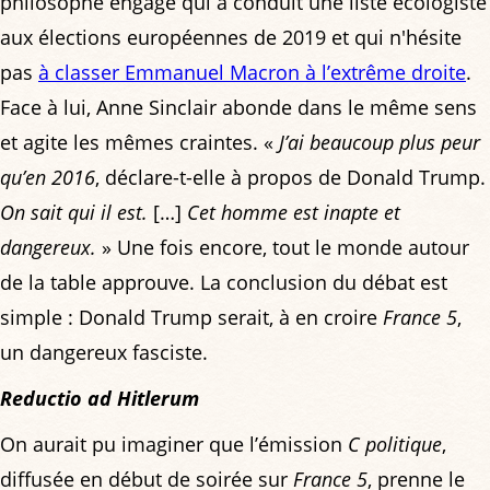
philosophe engagé qui a conduit une liste écologiste
aux élections européennes de 2019 et qui n'hésite
pas
à classer Emmanuel Macron à l’extrême droite
.
Face à lui, Anne Sinclair abonde dans le même sens
et agite les mêmes craintes. «
J’ai beaucoup plus peur
qu’en 2016
, déclare-t-elle à propos de Donald Trump.
On sait qui il est.
[…]
Cet homme est inapte et
dangereux.
» Une fois encore, tout le monde autour
de la table approuve. La conclusion du débat est
simple : Donald Trump serait, à en croire
France 5
,
un dangereux fasciste.
Reductio ad Hitlerum
On aurait pu imaginer que l’émission
C politique
,
diffusée en début de soirée sur
France 5
, prenne le