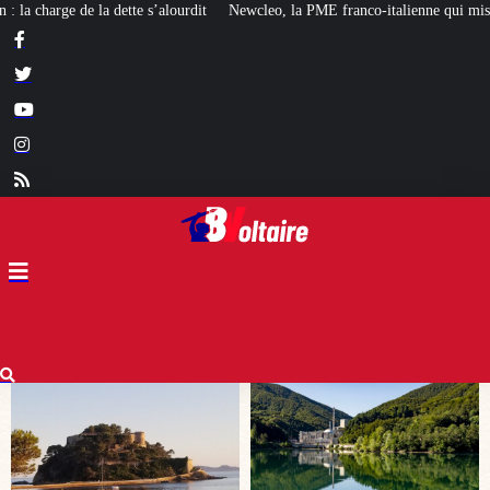
ewcleo, la PME franco-italienne qui mise sur l’avenir du « mini nucléaire »