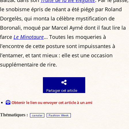
Balzac dans son
Traité de la vie élégante
. Par le passé,
le snobisme épris de néant a été piégé par Roland
Dorgelès, qui monta la célèbre mystification de
Boronali, moqué par Marcel Aymé dont il faut lire la
farce
Le Minotaure
… Toutes les moqueries à
l’encontre de cette posture sont impuissantes à
l’entamer, et tant mieux : elle est une occasion
supplémentaire de rire.
Partager cet article
Obtenir le lien ou envoyer cet article à un ami
Thématiques :
canular
Fashion Week