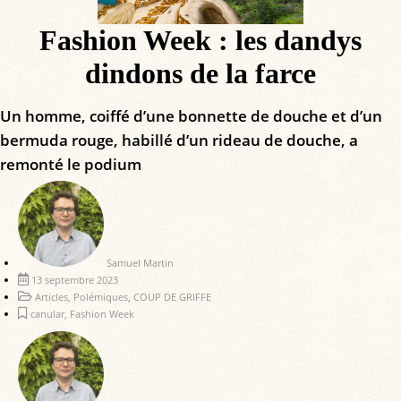
Fashion Week : les dandys
dindons de la farce
Un homme, coiffé d’une bonnette de douche et d’un
bermuda rouge, habillé d’un rideau de douche, a
remonté le podium
Samuel Martin
13 septembre 2023
Articles
,
Polémiques
,
COUP DE GRIFFE
canular
,
Fashion Week