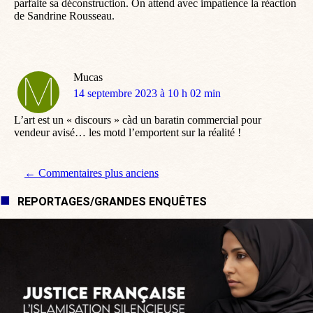
parfaite sa déconstruction. On attend avec impatience la réaction
de Sandrine Rousseau.
Mucas
dit
14 septembre 2023 à 10 h 02 min
:
L’art est un « discours » càd un baratin commercial pour
vendeur avisé… les motd l’emportent sur la réalité !
Navigation de commentaire
← Commentaires plus anciens
REPORTAGES/GRANDES ENQUÊTES