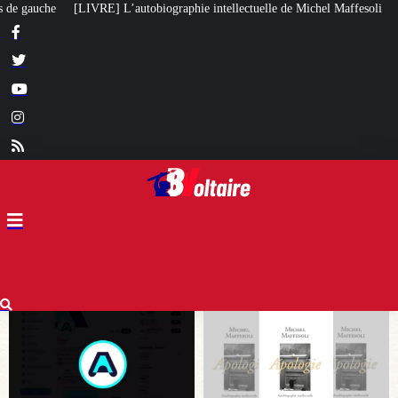
hie intellectuelle de Michel Maffesoli
Pour regagner son influence en Afri