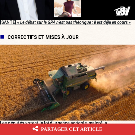
[SANTÉ]
« Le débat sur la GPA n’est pas théorique : il est déjà en cours »
CORRECTIFS ET MISES À JOUR
Les députés votent la loi d’urgence agricole, malgré la
« bordélisation » de la gauche
PARTAGER CET ARTICLE