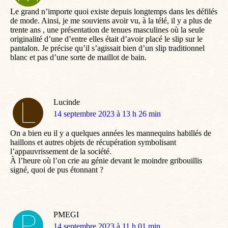
:
Le grand n’importe quoi existe depuis longtemps dans les défilés
de mode. Ainsi, je me souviens avoir vu, à la télé, il y a plus de
trente ans , une présentation de tenues masculines où la seule
originalité d’une d’entre elles était d’avoir placé le slip sur le
pantalon. Je précise qu’il s’agissait bien d’un slip traditionnel
blanc et pas d’une sorte de maillot de bain.
Lucinde
dit
14 septembre 2023 à 13 h 26 min
:
On a bien eu il y a quelques années les mannequins habillés de
haillons et autres objets de récupération symbolisant
l’appauvrissement de la société.
À l’heure où l’on crie au génie devant le moindre gribouillis
signé, quoi de pus étonnant ?
PMEGI
dit
14 septembre 2023 à 11 h 01 min