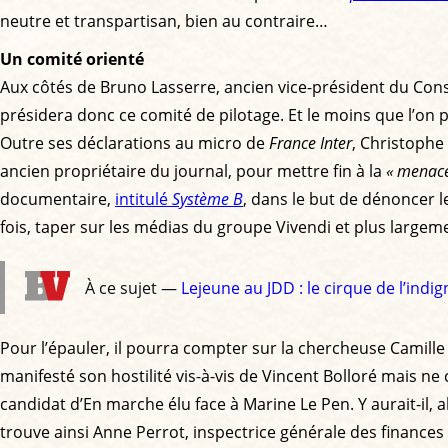
neutre et transpartisan, bien au contraire…
Un comité orienté
Aux côtés de Bruno Lasserre, ancien vice-président du Cons
présidera donc ce comité de pilotage. Et le moins que l’on 
Outre ses déclarations au micro de
France Inter
, Christophe
ancien propriétaire du journal, pour mettre fin à la
« menace
documentaire,
intitulé
Système B
, dans le but de dénoncer l
fois, taper sur les médias du groupe Vivendi et plus largeme
À ce sujet —
Lejeune au JDD : le cirque de l’ind
Pour l’épauler, il pourra compter sur la chercheuse Camille
manifesté son hostilité vis-à-vis de Vincent Bolloré mais ne
candidat d’En marche élu face à Marine Le Pen. Y aurait-il, 
trouve ainsi Anne Perrot, inspectrice générale des finances 