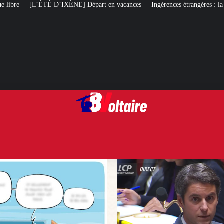
épart en vacances
Ingérences étrangères : la complainte de Gabriel Attal