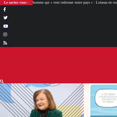
« veut redresser notre pays » : Loiseau en roue libre
Le saviez-vous :
[L’ÉTÉ D’IXÈNE] D