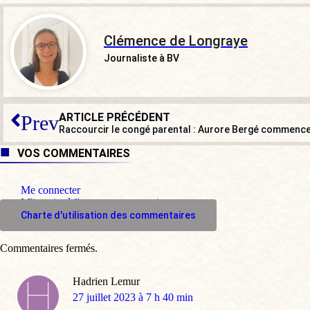
Clémence de Longraye
Journaliste à BV
ARTICLE PRÉCÉDENT
Prev
Raccourcir le congé parental : Aurore Bergé commence 
VOS COMMENTAIRES
Me connecter
M'inscrire à l'espace commentaire
Charte d'utilisation des commentaires
Commentaires fermés.
Hadrien Lemur
dit
27 juillet 2023 à 7 h 40 min
: