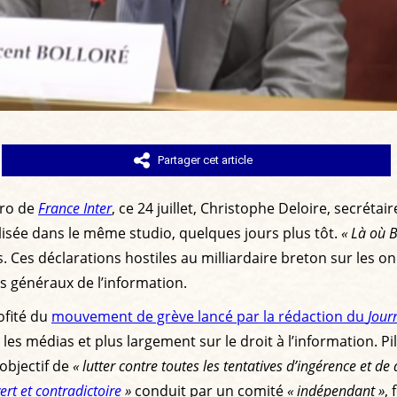
Partager cet article
ro de
France Inter
, ce 24 juillet, Christophe Deloire, secréta
isée dans le même studio, quelques jours plus tôt.
« Là où B
ors. Ces déclarations hostiles au milliardaire breton sur les 
 généraux de l’information.
ofité du
mouvement de grève lancé par la rédaction du
Jour
les médias et plus largement sur le droit à l’information. P
objectif de
« lutter contre toutes les tentatives d’ingérence et d
rt et contradictoire
»
conduit par un comité
« indépendant »
,