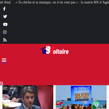
 on n’en veut pas » : la mairie RN d’Agde face à la meute « antiraciste »
La