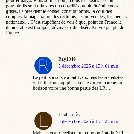
pour Hidalgo. Et ils sont partout, à tous les postes clés du
pouvoir, ils sont ministres ou conseillés ou plutôt éminences
grises, ils président le conseil constitutionnel, la cour des
comptes, la magistrature, les rectorats, les universités, les médias
nationaux… C’est stupéfiant de voir à quel point en France la
démocratie est trompée, dévoyée, ridiculisée. Pauvre peuple de
France.
Ray1349
dit
5 décembre 2025 à 15 h 01 min
:
Le parti socialiste a fait 1,75..mais les socialistes
ont fait beaucoup plus avec les » en marche ou
horizon voire une bonne partie des LR…
Loubiarnès
dit
5 décembre 2025 à 15 h 22 min
:
Mais les veaux réélisent un conglomérat du NFP