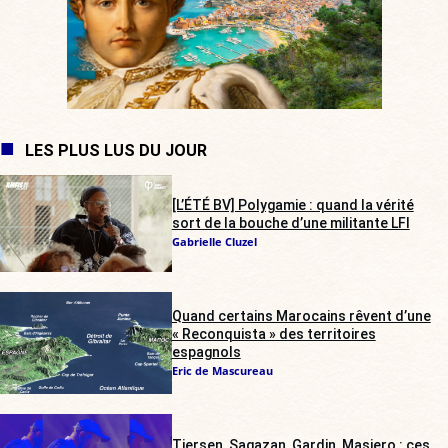
LES PLUS LUS DU JOUR
[L’ÉTÉ BV] Polygamie : quand la vérité
sort de la bouche d’une militante LFI
Gabrielle Cluzel
Quand certains Marocains rêvent d’une
« Reconquista » des territoires
espagnols
Eric de Mascureau
Tiersen, Sagazan, Gardin, Masiero : ces