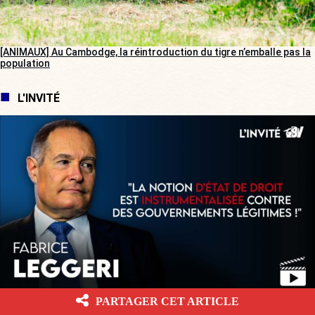
[ANIMAUX] Au Cambodge, la réintroduction du tigre n’emballe pas la
population
L'INVITÉ
[L’ÉTÉ BV] « Nos aides sociales généreuses vont attirer les migrants
PARTAGER CET ARTICLE
régularisés par l’Espagne ! »