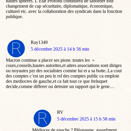
hautes sphères. L’État Profond continuera de saborder tout
changement de cap sécuritaire, diplomatique, économique,
culturel etc. avec la collaboration des syndicats dans la fonction
publique.
Ray1349
dit
5 décembre 2025 à 14 h 56 min
:
Macron continue a placer ses pions :toutes les »
cours,conseils,hautes autorites,et aitres associations sont diriges
ou noyautes pzr des socialistes comme lui et a sa botte..La cour
des comptes c’est un peu le rsf des comptes public ca emploie
des mediocres de gauche,et ca fait tout ce que freluquet
decide,comme differer ou detruire un rapport qui le gene…
RV
dit
5 décembre 2025 à 15 h 58 min
:
Médiocre de gauche ? Pléonasme, assurément.