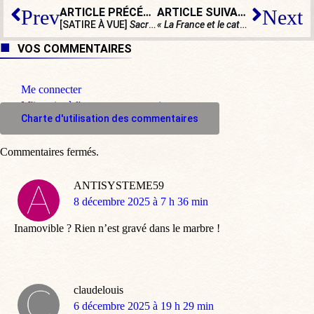
ARTICLE PRÉCÉDENT
ARTICLE SUIVANT
Prev
Next
[SATIRE À VUE]
Sacré-Cœur
bénéficie d’une nouvelle pr
« La France et le catholicisme sont tellement liés que si l’un tombe, l’autre tombe avec »
VOS COMMENTAIRES
Me connecter
M'inscrire à l'espace commentaire
Charte d'utilisation des commentaires
Commentaires fermés.
ANTISYSTEME59
dit
8 décembre 2025 à 7 h 36 min
:
Inamovible ? Rien n’est gravé dans le marbre !
claudelouis
dit
6 décembre 2025 à 19 h 29 min