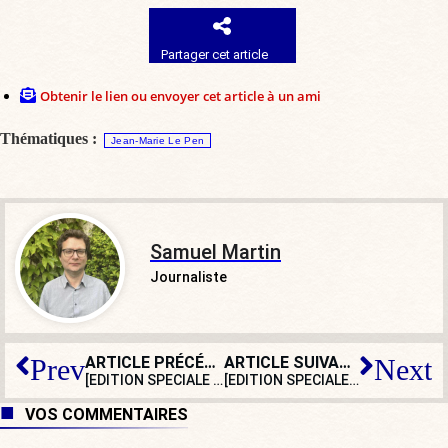
Partager cet article
Obtenir le lien ou envoyer cet article à un ami
Thématiques :
Jean-Marie Le Pen
Samuel Martin
Journaliste
ARTICLE PRÉCÉDENT
ARTICLE SUIVANT
Prev
Next
[EDITION SPECIALE JMLP] «Il est bien tard…» : le testament de JM Le Pen à BV
[EDITION SPECIALE JMLP] Mort de Le Pen : l’extrême gauche rivalise d’indécence
VOS COMMENTAIRES