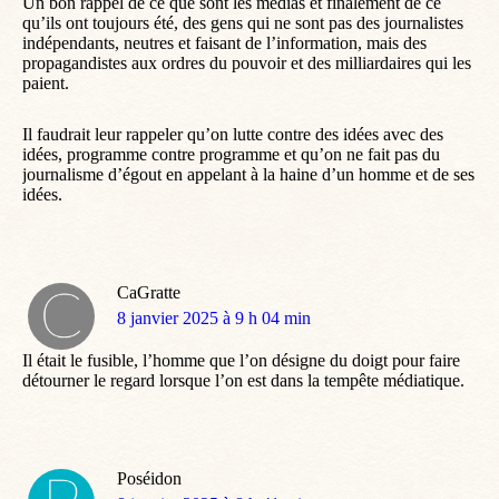
Un bon rappel de ce que sont les médias et finalement de ce
qu’ils ont toujours été, des gens qui ne sont pas des journalistes
indépendants, neutres et faisant de l’information, mais des
propagandistes aux ordres du pouvoir et des milliardaires qui les
paient.
Il faudrait leur rappeler qu’on lutte contre des idées avec des
idées, programme contre programme et qu’on ne fait pas du
journalisme d’égout en appelant à la haine d’un homme et de ses
idées.
CaGratte
dit
8 janvier 2025 à 9 h 04 min
:
Il était le fusible, l’homme que l’on désigne du doigt pour faire
détourner le regard lorsque l’on est dans la tempête médiatique.
Poséidon