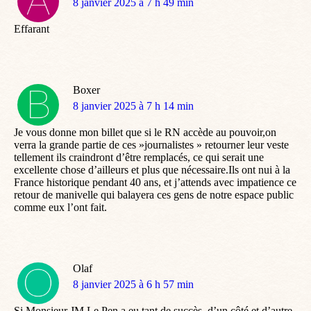
dit
8 janvier 2025 à 7 h 49 min
:
Effarant
Boxer
dit
8 janvier 2025 à 7 h 14 min
:
Je vous donne mon billet que si le RN accède au pouvoir,on
verra la grande partie de ces »journalistes » retourner leur veste
tellement ils craindront d’être remplacés, ce qui serait une
excellente chose d’ailleurs et plus que nécessaire.Ils ont nui à la
France historique pendant 40 ans, et j’attends avec impatience ce
retour de manivelle qui balayera ces gens de notre espace public
comme eux l’ont fait.
Olaf
dit
8 janvier 2025 à 6 h 57 min
:
Si Monsieur JM Le Pen a eu tant de succès, d’un côté et d’autre