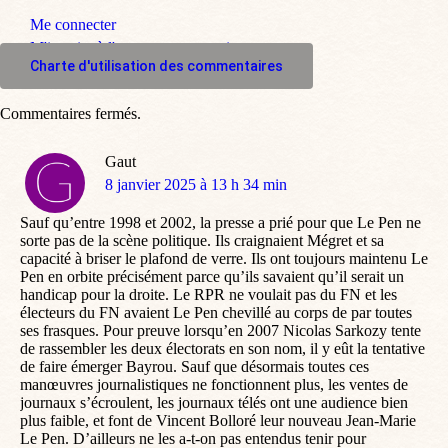
Me connecter
M'inscrire à l'espace commentaire
Charte d'utilisation des commentaires
Commentaires fermés.
Gaut
dit
8 janvier 2025 à 13 h 34 min
:
Sauf qu’entre 1998 et 2002, la presse a prié pour que Le Pen ne
sorte pas de la scène politique. Ils craignaient Mégret et sa
capacité à briser le plafond de verre. Ils ont toujours maintenu Le
Pen en orbite précisément parce qu’ils savaient qu’il serait un
handicap pour la droite. Le RPR ne voulait pas du FN et les
électeurs du FN avaient Le Pen chevillé au corps de par toutes
ses frasques. Pour preuve lorsqu’en 2007 Nicolas Sarkozy tente
de rassembler les deux électorats en son nom, il y eût la tentative
de faire émerger Bayrou. Sauf que désormais toutes ces
manœuvres journalistiques ne fonctionnent plus, les ventes de
journaux s’écroulent, les journaux télés ont une audience bien
plus faible, et font de Vincent Bolloré leur nouveau Jean-Marie
Le Pen. D’ailleurs ne les a-t-on pas entendus tenir pour