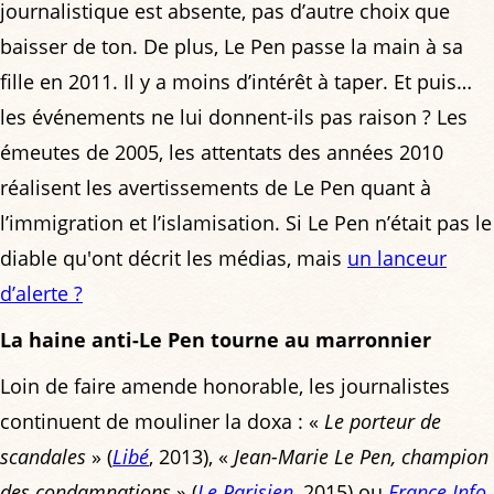
journalistique est absente, pas d’autre choix que
baisser de ton. De plus, Le Pen passe la main à sa
fille en 2011. Il y a moins d’intérêt à taper. Et puis…
les événements ne lui donnent-ils pas raison ? Les
émeutes de 2005, les attentats des années 2010
réalisent les avertissements de Le Pen quant à
l’immigration et l’islamisation. Si Le Pen n’était pas le
diable qu'ont décrit les médias, mais
un lanceur
d’alerte ?
La haine anti-Le Pen tourne au marronnier
Loin de faire amende honorable, les journalistes
continuent de mouliner la doxa : «
Le porteur de
scandales
» (
Libé
, 2013), «
Jean-Marie Le Pen, champion
des condamnations
» (
Le Parisien
, 2015) ou
France Info
,