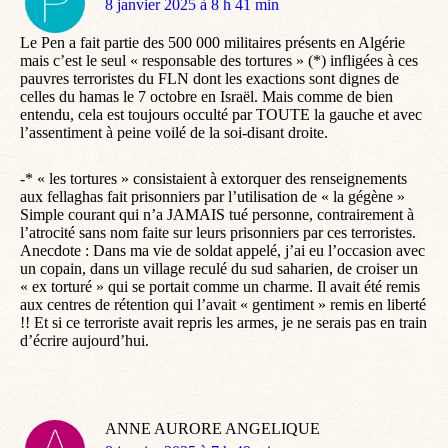
dit
8 janvier 2025 à 8 h 41 min
:
Le Pen a fait partie des 500 000 militaires présents en Algérie
mais c’est le seul « responsable des tortures » (*) infligées à ces
pauvres terroristes du FLN dont les exactions sont dignes de
celles du hamas le 7 octobre en Israël. Mais comme de bien
entendu, cela est toujours occulté par TOUTE la gauche et avec
l’assentiment à peine voilé de la soi-disant droite.
-* « les tortures » consistaient à extorquer des renseignements
aux fellaghas fait prisonniers par l’utilisation de « la gégène »
Simple courant qui n’a JAMAIS tué personne, contrairement à
l’atrocité sans nom faite sur leurs prisonniers par ces terroristes.
Anecdote : Dans ma vie de soldat appelé, j’ai eu l’occasion avec
un copain, dans un village reculé du sud saharien, de croiser un
« ex torturé » qui se portait comme un charme. Il avait été remis
aux centres de rétention qui l’avait « gentiment » remis en liberté
!! Et si ce terroriste avait repris les armes, je ne serais pas en train
d’écrire aujourd’hui.
ANNE AURORE ANGELIQUE