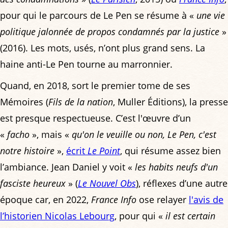
pour qui le parcours de Le Pen se résume à «
une vie
politique jalonnée de propos condamnés par la justice
»
(2016). Les mots, usés, n’ont plus grand sens. La
haine anti-Le Pen tourne au marronnier.
Quand, en 2018, sort le premier tome de ses
Mémoires (
Fils de la nation
, Muller Éditions), la presse
est presque respectueuse. C’est l'œuvre d’un
«
facho
», mais «
qu'on le veuille ou non, Le Pen, c'est
notre histoire
»,
écrit
Le Point
, qui résume assez bien
l’ambiance. Jean Daniel y voit «
les habits neufs d'un
fasciste heureux
» (
Le Nouvel Obs
), réflexes d’une autre
époque car, en 2022,
France Info
ose relayer
l'avis de
l’historien Nicolas Lebourg
, pour qui «
il est certain