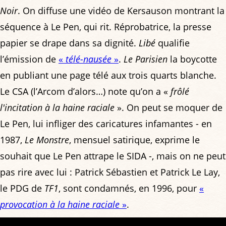
Noir
. On diffuse une vidéo de Kersauson montrant la
séquence à Le Pen, qui rit. Réprobatrice, la presse
papier se drape dans sa dignité.
Libé
qualifie
l’émission de
«
télé-nausée
»
.
Le Parisien
la boycotte
en publiant une page télé aux trois quarts blanche.
Le CSA (l’Arcom d’alors…) note qu’on a «
frôlé
l'incitation à la haine raciale
». On peut se moquer de
Le Pen, lui infliger des caricatures infamantes - en
1987,
Le Monstre
, mensuel satirique, exprime le
souhait que Le Pen attrape le SIDA -, mais on ne peut
pas rire avec lui : Patrick Sébastien et Patrick Le Lay,
le PDG de
TF1
, sont condamnés, en 1996, pour
«
provocation à la haine raciale
»
.