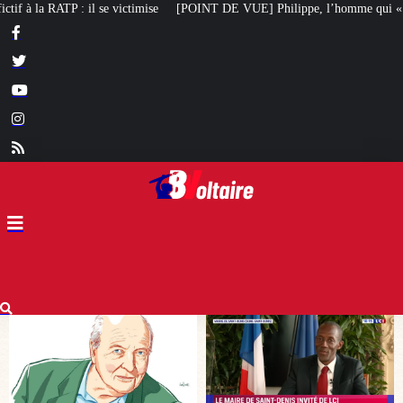
POINT DE VUE] Philippe, l’homme qui « veut redresser notre pays » : Loiseau