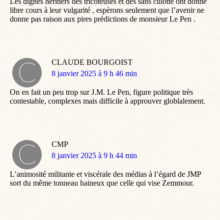
Les dignes héritiers des tricoteuses et des sans culotte ont donné
libre cours à leur vulgarité , espèrons seulement que l’avenir ne
donne pas raison aux pires prédictions de monsieur Le Pen .
CLAUDE BOURGOIST
dit
8 janvier 2025 à 9 h 46 min
:
On en fait un peu trop sur J.M. Le Pen, figure politique très
contestable, complexes mais difficile à approuver globlalement.
CMP
dit
8 janvier 2025 à 9 h 44 min
:
L’animosité militante et viscérale des médias à l’égard de JMP
sort du même tonneau haineux que celle qui vise Zemmour.