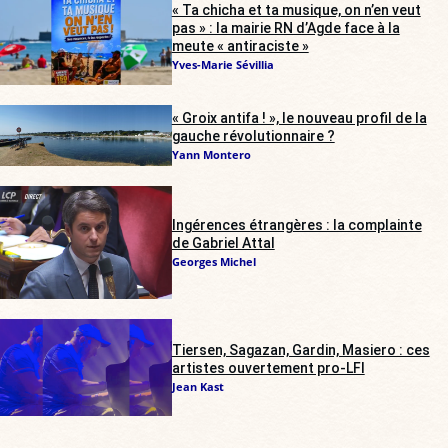
« Ta chicha et ta musique, on n’en veut
pas » : la mairie RN d’Agde face à la
meute « antiraciste »
Yves-Marie Sévillia
« Groix antifa ! », le nouveau profil de la
gauche révolutionnaire ?
Yann Montero
Ingérences étrangères : la complainte
de Gabriel Attal
Georges Michel
Tiersen, Sagazan, Gardin, Masiero : ces
artistes ouvertement pro-LFI
Jean Kast