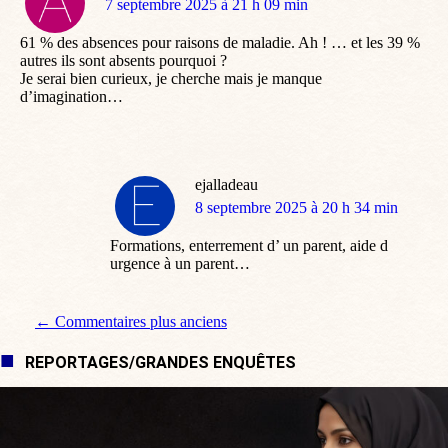
dit
7 septembre 2025 à 21 h 09 min
:
61 % des absences pour raisons de maladie. Ah ! … et les 39 %
autres ils sont absents pourquoi ?
Je serai bien curieux, je cherche mais je manque
d’imagination…
ejalladeau
dit
8 septembre 2025 à 20 h 34 min
:
Formations, enterrement d’ un parent, aide d
urgence à un parent…
Navigation de commentaire
← Commentaires plus anciens
REPORTAGES/GRANDES ENQUÊTES