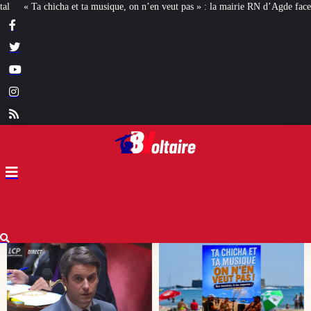
eut pas » : la mairie RN d’Agde face à la meute « antiraciste »
La hausse de