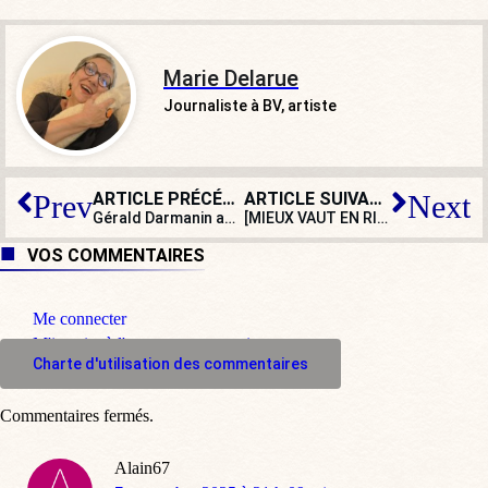
Marie Delarue
Journaliste à BV, artiste
ARTICLE PRÉCÉDENT
ARTICLE SUIVANT
Prev
Next
Gérald Darmanin accusé de
« vider les prisons »
[MIEUX VAUT EN RIRE] Le « best of Mathilde » (parce qu’elle le vaut bien)
en douc
VOS COMMENTAIRES
Me connecter
M'inscrire à l'espace commentaire
Charte d'utilisation des commentaires
Commentaires fermés.
Alain67