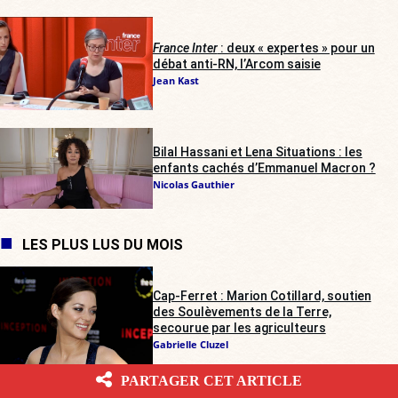
France Inter
: deux « expertes » pour un
débat anti-RN, l’Arcom saisie
Jean Kast
Bilal Hassani et Lena Situations : les
enfants cachés d’Emmanuel Macron ?
Nicolas Gauthier
LES PLUS LUS DU MOIS
Cap-Ferret : Marion Cotillard, soutien
des Soulèvements de la Terre,
secourue par les agriculteurs
Gabrielle Cluzel
PARTAGER CET ARTICLE