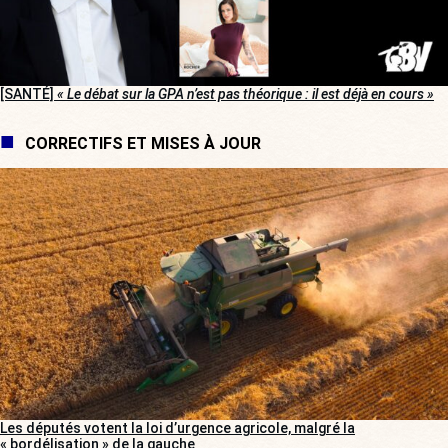
[SANTÉ]
« Le débat sur la GPA n’est pas théorique : il est déjà en cours »
CORRECTIFS ET MISES À JOUR
Les députés votent la loi d’urgence agricole, malgré la
« bordélisation » de la gauche