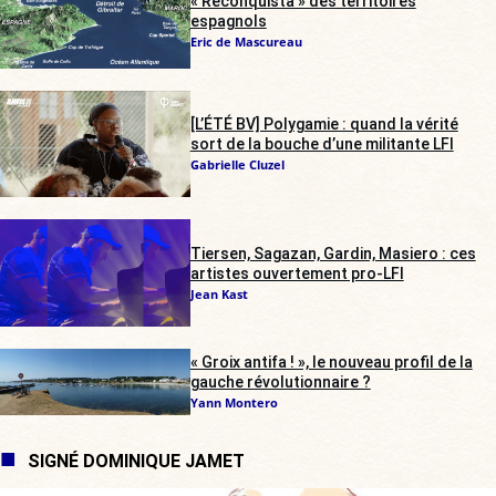
« Reconquista » des territoires
espagnols
Eric de Mascureau
[L’ÉTÉ BV] Polygamie : quand la vérité
sort de la bouche d’une militante LFI
Gabrielle Cluzel
Tiersen, Sagazan, Gardin, Masiero : ces
artistes ouvertement pro-LFI
Jean Kast
« Groix antifa ! », le nouveau profil de la
gauche révolutionnaire ?
Yann Montero
SIGNÉ DOMINIQUE JAMET