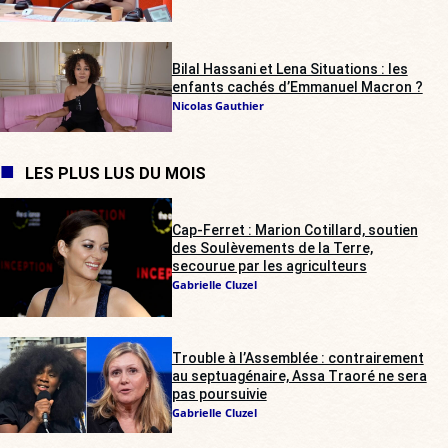
Bilal Hassani et Lena Situations : les
enfants cachés d’Emmanuel Macron ?
Nicolas Gauthier
LES PLUS LUS DU MOIS
Cap-Ferret : Marion Cotillard, soutien
des Soulèvements de la Terre,
secourue par les agriculteurs
Gabrielle Cluzel
Trouble à l’Assemblée : contrairement
au septuagénaire, Assa Traoré ne sera
pas poursuivie
Gabrielle Cluzel