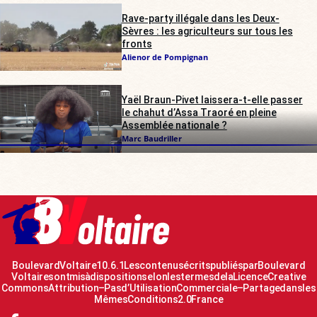
Rave-party illégale dans les Deux-
Sèvres : les agriculteurs sur tous les
fronts
Alienor de Pompignan
Yaël Braun-Pivet laissera-t-elle passer
le chahut d’Assa Traoré en pleine
Assemblée nationale ?
Marc Baudriller
Boulevard Voltaire 10.6.1 Les contenus écrits publiés par Boulevard
Voltaire sont mis à disposition selon les termes de la Licence Creative
Commons Attribution – Pas d’Utilisation Commerciale – Partage dans les
Mêmes Conditions 2.0 France