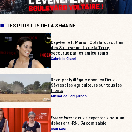
LES PLUS LUS DE LA SEMAINE
Cap-Ferret : Marion Cotillard, soutien
des Soulèvements de la Terre,
secourue par les agriculteurs
Gabrielle Cluzel
Rave-party illégale dans les Deux-
Sèvres : les agriculteurs sur tous les
fronts
Alienor de Pompignan
France Inter
: deux « expertes » pour un
débat anti-RN, l’Arcom saisie
Jean Kast