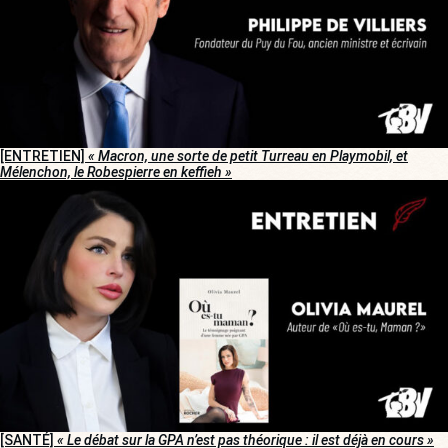
[ENTRETIEN]
« Macron, une sorte de petit Turreau en Playmobil, et
Mélenchon, le Robespierre en keffieh »
[SANTÉ]
« Le débat sur la GPA n’est pas théorique : il est déjà en cours »