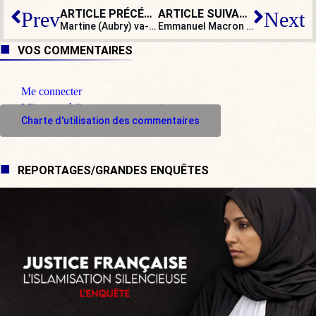
ARTICLE PRÉCÉDENT
ARTICLE SUIVANT
Prev
Next
Martine (Aubry) va-t-elle rejoindre Marine (Le Pen) dans son combat contre l’insécurité ?
Emmanuel Macron adore les très riches
VOS COMMENTAIRES
Me connecter
M'inscrire à l'espace commentaire
Charte d'utilisation des commentaires
REPORTAGES/GRANDES ENQUÊTES