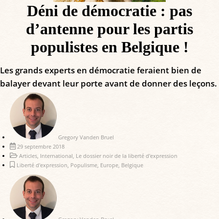
Déni de démocratie : pas
d’antenne pour les partis
populistes en Belgique !
Les grands experts en démocratie feraient bien de
balayer devant leur porte avant de donner des leçons.
Gregory Vanden Bruel
29 septembre 2018
Articles
,
International
,
Le dossier noir de la liberté d'expression
Liberté d'expression
,
Populisme
,
Europe
,
Belgique