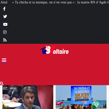
on n’en veut pas » : la mairie RN d’Agde face à la meute « antiraciste »
La h