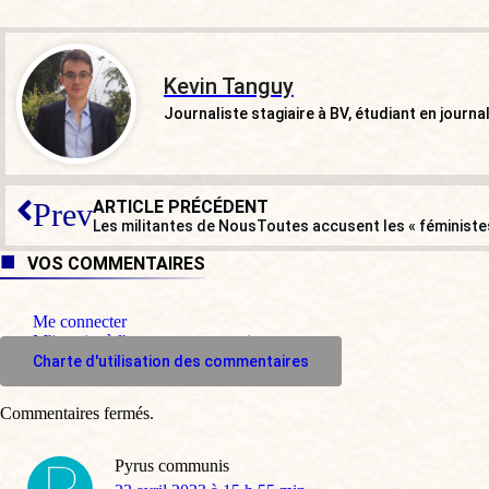
Kevin Tanguy
Journaliste stagiaire à BV, étudiant en journa
ARTICLE PRÉCÉDENT
Prev
Les militantes de NousToutes accusent les « féministes
VOS COMMENTAIRES
Me connecter
M'inscrire à l'espace commentaire
Charte d'utilisation des commentaires
Commentaires fermés.
Pyrus communis