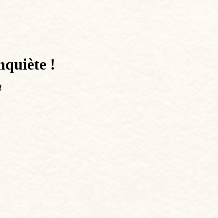
nquiète !
!