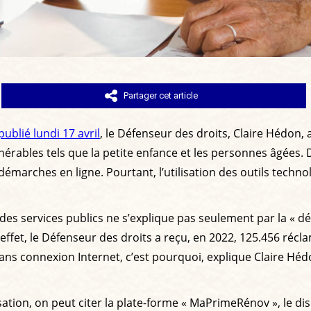
Partager cet article
ublié lundi 17 avril
, le Défenseur des droits, Claire Hédon, 
lnérables tels que la petite enfance et les personnes âgées. 
émarches en ligne. Pourtant, l’utilisation des outils techn
n des services publics ne s’explique pas seulement par la « 
 effet, le Défenseur des droits a reçu, en 2022, 125.456 récl
ns connexion Internet, c’est pourquoi, explique Claire Hédo
ion, on peut citer la plate-forme « MaPrimeRénov », le disp