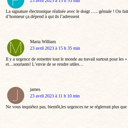
dit
23 avril 2023 à 15 h 55 min
:
La signature électronique réalisée avec le doigt ….. géniale ! On fa
d’honneur ça dépend à qui ils l’adressent
Maria William
dit
23 avril 2023 à 15 h 35 min
:
Il y a urgence de remettre tout le monde au travail surtout pour les «
et…souriants! L’envie de se rendre utiles…
james
dit
23 avril 2023 à 11 h 10 min
:
Ne vous inquiétez pas, bientôt,les urgences ne se régleront plus que 