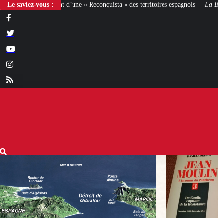
« Reconquista » des territoires espagnols
Le saviez-vous :
La Bataille de Gaulle
: après le fil