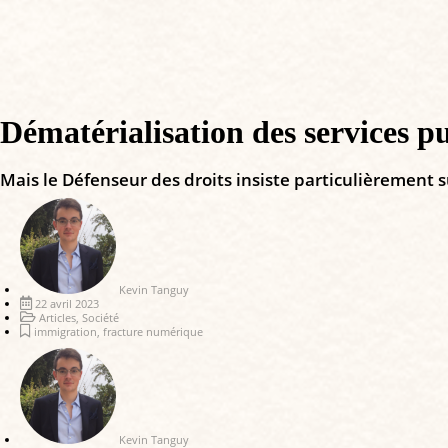
Dématérialisation des services pub
Mais le Défenseur des droits insiste particulièrement su
Kevin Tanguy
22 avril 2023
Articles
,
Société
immigration
,
fracture numérique
Kevin Tanguy