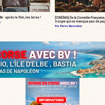
lle
: après le film, les livres !
[CINÉMA]
De la Comédie-Française
troupe qui ne manque pas de pi
t
Par
Pierre Marcellesi