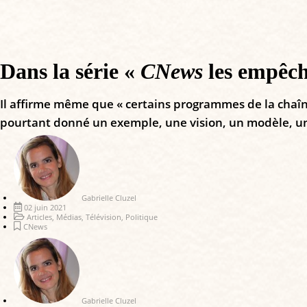
Dans la série «
CNews
les empêch
Il affirme même que « certains programmes de la chaîne 
pourtant donné un exemple, une vision, un modèle, un
Gabrielle Cluzel
02 juin 2021
Articles
,
Médias
,
Télévision
,
Politique
CNews
Gabrielle Cluzel