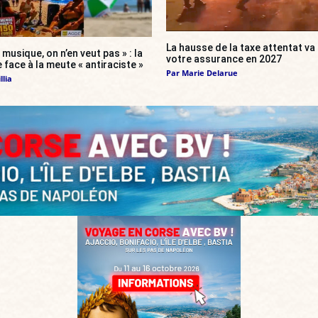
La hausse de la taxe attentat v
 musique, on n’en veut pas » : la
votre assurance en 2027
 face à la meute « antiraciste »
Par
Marie Delarue
llia