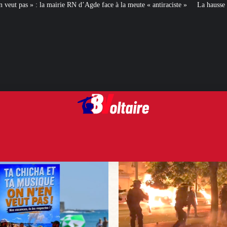
’Agde face à la meute « antiraciste »
La hausse de la taxe attentat va augme