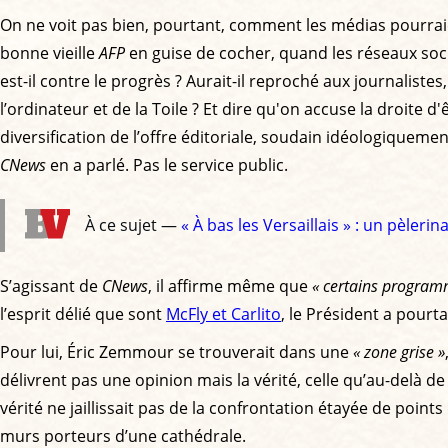
On ne voit pas bien, pourtant, comment les médias pourraient
bonne vieille
AFP
en guise de cocher, quand les réseaux soci
est-il contre le progrès ? Aurait-il reproché aux journalistes
l’ordinateur et de la Toile ? Et dire qu'on accuse la droite d
diversification de l’offre éditoriale, soudain idéologiquem
CNews
en a parlé. Pas le service public.
À ce sujet —
« À bas les Versaillais » : un pèler
S’agissant de
CNews
, il affirme même que
« certains programm
l’esprit délié que sont
McFly et Carlito
, le Président a pourt
Pour lui, Éric Zemmour se trouverait dans une
« zone grise »
délivrent pas une opinion mais la vérité, celle qu’au-delà d
vérité ne jaillissait pas de la confrontation étayée de point
murs porteurs d’une cathédrale.