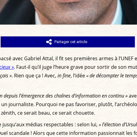
Partager cet article
é avec Gabriel Attal, il fit ses premières armes à l’UNEF 
cieux »
. Faut-il qu’il juge l’heure grave pour sortir de son 
çais »
. Rien que ça ! Avec,
in fine
, l’idée
« de décompter le temps 
on depuis l’émergence des chaînes d’information en continu »
ave
 un journaliste. Pourquoi ne pas favoriser, plutôt, l’archéo
énith, ce serait beau, ce serait chouette.
jusqu’aux médias respectables : selon lui,
« l’élection d’Ur
Quel scandale ! Alors que cette information passionnait les f