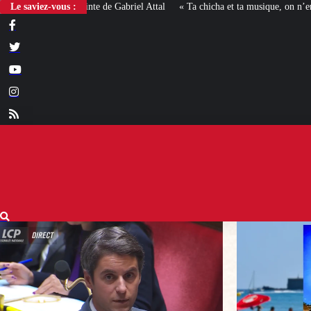
Le saviez-vous :
« Ta chicha et ta musique, on n’en veut pas » : la mairie RN d