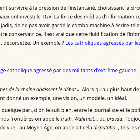
 survivre à la pression de l’instantané, choisissant la circ
aux ont investi le TGV. La force des médias d’information c
, jadis, de ne pas avoir gardé le combo machine à écrire-télex
'être conservatrice. Il est vrai que cette fluidification de l’
ent décorsetée. Un exemple ?
Les catholiques agressés par les
inage catholique agressé par des militants d’extrême gauche
es de la chaîne abaissent le débat »
. Alors qu’au plus haut de
ant donné un exemple, une vision, un modèle, un idéal.
, quelque part,si on le suit bien, entre le journaliste et le 
e nos frontières on appelle
truth
,
Wahrheit
… ou
pravda
. Toujo
s de vue - au Moyen Âge, on appelait cela
disputatio
-, tels le