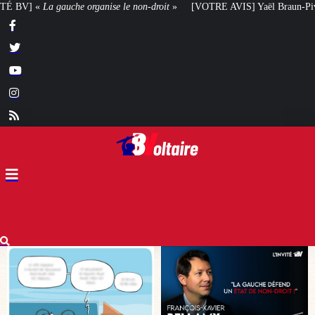
droit
»
[VOTRE AVIS] Yaël Braun-Pivet doit-elle renoncer à son projet archi