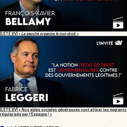
[L’ÉTÉ BV] «
La gauche organise le non-droit
»
[L’ÉTÉ BV] « Nos aides sociales généreuses vont attirer les migrants
régularisés par l’Espagne ! »