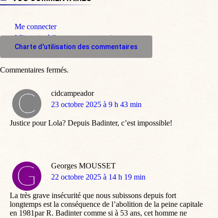
Me connecter
M'inscrire à l'espace commentaire
Charte d'utilisation des commentaires
Commentaires fermés.
cidcampeador
dit
23 octobre 2025 à 9 h 43 min
:
Justice pour Lola? Depuis Badinter, c’est impossible!
Georges MOUSSET
dit
22 octobre 2025 à 14 h 19 min
:
La très grave insécurité que nous subissons depuis fort
longtemps est la conséquence de l’abolition de la peine capitale
en 1981par R. Badinter comme si à 53 ans, cet homme ne