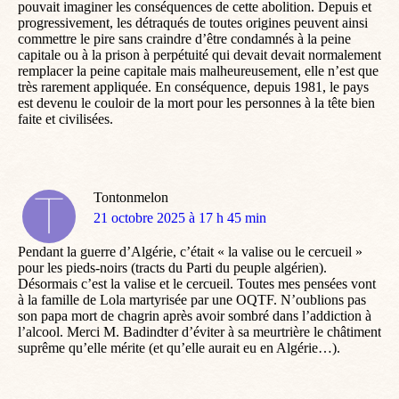
pouvait imaginer les conséquences de cette abolition. Depuis et
progressivement, les détraqués de toutes origines peuvent ainsi
commettre le pire sans craindre d’être condamnés à la peine
capitale ou à la prison à perpétuité qui devait devait normalement
remplacer la peine capitale mais malheureusement, elle n’est que
très rarement appliquée. En conséquence, depuis 1981, le pays
est devenu le couloir de la mort pour les personnes à la tête bien
faite et civilisées.
Tontonmelon
dit
21 octobre 2025 à 17 h 45 min
:
Pendant la guerre d’Algérie, c’était « la valise ou le cercueil »
pour les pieds-noirs (tracts du Parti du peuple algérien).
Désormais c’est la valise et le cercueil. Toutes mes pensées vont
à la famille de Lola martyrisée par une OQTF. N’oublions pas
son papa mort de chagrin après avoir sombré dans l’addiction à
l’alcool. Merci M. Badindter d’éviter à sa meurtrière le châtiment
suprême qu’elle mérite (et qu’elle aurait eu en Algérie…).