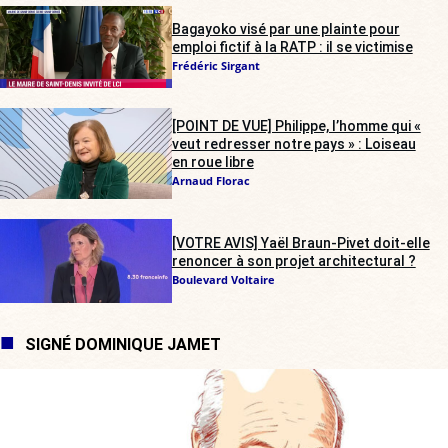
Bagayoko visé par une plainte pour
emploi fictif à la RATP : il se victimise
Frédéric Sirgant
[POINT DE VUE] Philippe, l’homme qui «
veut redresser notre pays » : Loiseau
en roue libre
Arnaud Florac
[VOTRE AVIS] Yaël Braun-Pivet doit-elle
renoncer à son projet architectural ?
Boulevard Voltaire
SIGNÉ DOMINIQUE JAMET