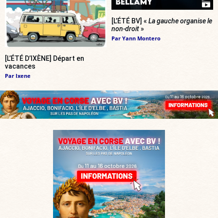
[L’ÉTÉ BV] «
La gauche organise le
non-droit
»
Par
Yann Montero
[L’ÉTÉ D’IXÈNE] Départ en
vacances
Par
Ixene