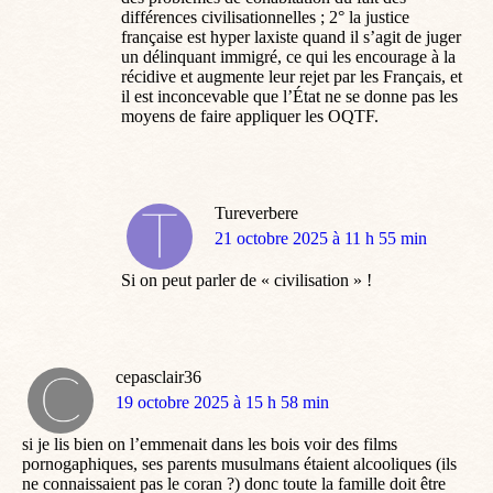
différences civilisationnelles ; 2° la justice
française est hyper laxiste quand il s’agit de juger
un délinquant immigré, ce qui les encourage à la
récidive et augmente leur rejet par les Français, et
il est inconcevable que l’État ne se donne pas les
moyens de faire appliquer les OQTF.
Tureverbere
dit
21 octobre 2025 à 11 h 55 min
:
Si on peut parler de « civilisation » !
cepasclair36
dit
19 octobre 2025 à 15 h 58 min
:
si je lis bien on l’emmenait dans les bois voir des films
pornogaphiques, ses parents musulmans étaient alcooliques (ils
ne connaissaient pas le coran ?) donc toute la famille doit être