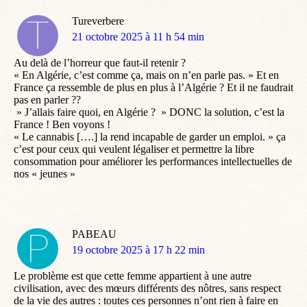
Tureverbere
dit
21 octobre 2025 à 11 h 54 min
:
Au delà de l’horreur que faut-il retenir ?
« En Algérie, c’est comme ça, mais on n’en parle pas. » Et en
France ça ressemble de plus en plus à l’Algérie ? Et il ne faudrait
pas en parler ??
» J’allais faire quoi, en Algérie ? » DONC la solution, c’est la
France ! Ben voyons !
« Le cannabis [….] la rend incapable de garder un emploi. » ça
c’est pour ceux qui veulent légaliser et permettre la libre
consommation pour améliorer les performances intellectuelles de
nos « jeunes »
PABEAU
dit
19 octobre 2025 à 17 h 22 min
:
Le problème est que cette femme appartient à une autre
civilisation, avec des mœurs différents des nôtres, sans respect
de la vie des autres : toutes ces personnes n’ont rien à faire en