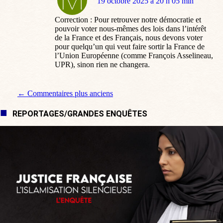
dit
19 octobre 2025 à 20 h 05 min
:
Correction : Pour retrouver notre démocratie et
pouvoir voter nous-mêmes des lois dans l’intérêt
de la France et des Français, nous devons voter
pour quelqu’un qui veut faire sortir la France de
l’Union Européenne (comme François Asselineau,
UPR), sinon rien ne changera.
Navigation de commentaire
← Commentaires plus anciens
REPORTAGES/GRANDES ENQUÊTES