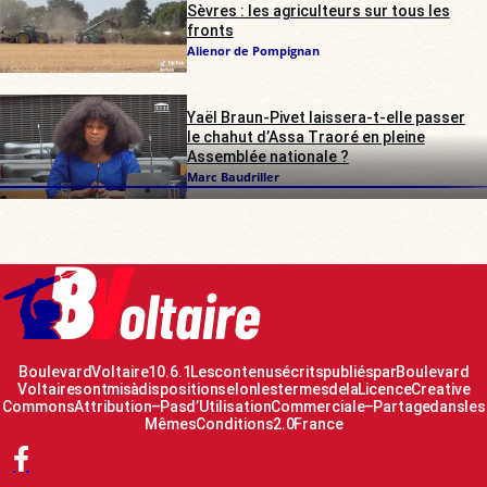
Sèvres : les agriculteurs sur tous les
fronts
Alienor de Pompignan
Yaël Braun-Pivet laissera-t-elle passer
le chahut d’Assa Traoré en pleine
Assemblée nationale ?
Marc Baudriller
Boulevard Voltaire 10.6.1 Les contenus écrits publiés par Boulevard
Voltaire sont mis à disposition selon les termes de la Licence Creative
Commons Attribution – Pas d’Utilisation Commerciale – Partage dans les
Mêmes Conditions 2.0 France