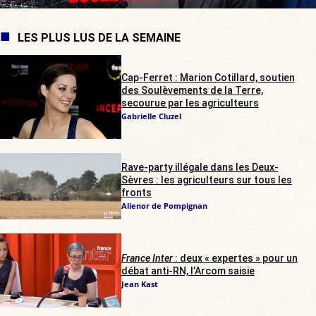
LES PLUS LUS DE LA SEMAINE
Cap-Ferret : Marion Cotillard, soutien
des Soulèvements de la Terre,
secourue par les agriculteurs
Gabrielle Cluzel
Rave-party illégale dans les Deux-
Sèvres : les agriculteurs sur tous les
fronts
Alienor de Pompignan
France Inter
: deux « expertes » pour un
débat anti-RN, l’Arcom saisie
Jean Kast