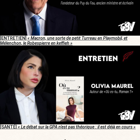
[ENTRETIEN]
« Macron, une sorte de petit Turreau en Playmobil, et
Mélenchon, le Robespierre en keffieh »
[SANTÉ]
« Le débat sur la GPA n’est pas théorique : il est déjà en cours »