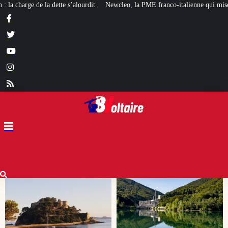
ewcleo, la PME franco-italienne qui mise sur l’avenir du « mini nucléaire »