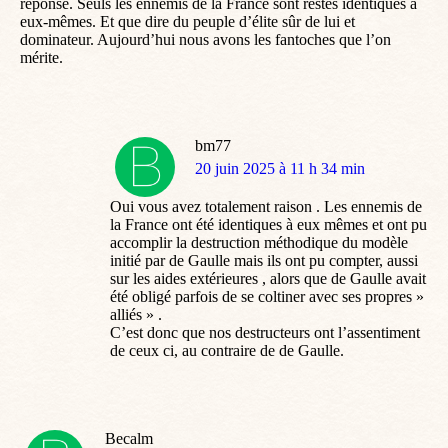
réponse. Seuls les ennemis de la France sont restés identiques à
eux-mêmes. Et que dire du peuple d’élite sûr de lui et
dominateur. Aujourd’hui nous avons les fantoches que l’on
mérite.
bm77
dit
20 juin 2025 à 11 h 34 min
:
Oui vous avez totalement raison . Les ennemis de
la France ont été identiques à eux mêmes et ont pu
accomplir la destruction méthodique du modèle
initié par de Gaulle mais ils ont pu compter, aussi
sur les aides extérieures , alors que de Gaulle avait
été obligé parfois de se coltiner avec ses propres »
alliés » .
C’est donc que nos destructeurs ont l’assentiment
de ceux ci, au contraire de de Gaulle.
Becalm