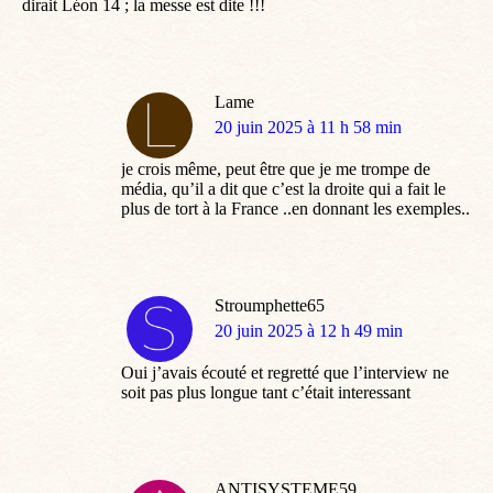
dirait Léon 14 ; la messe est dite !!!
Lame
dit
20 juin 2025 à 11 h 58 min
:
je crois même, peut être que je me trompe de
média, qu’il a dit que c’est la droite qui a fait le
plus de tort à la France ..en donnant les exemples..
Stroumphette65
dit
20 juin 2025 à 12 h 49 min
:
Oui j’avais écouté et regretté que l’interview ne
soit pas plus longue tant c’était interessant
ANTISYSTEME59