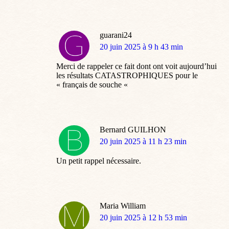
guarani24
dit
20 juin 2025 à 9 h 43 min
:
Merci de rappeler ce fait dont ont voit aujourd’hui
les résultats CATASTROPHIQUES pour le
« français de souche «
Bernard GUILHON
dit
20 juin 2025 à 11 h 23 min
:
Un petit rappel nécessaire.
Maria William
dit
20 juin 2025 à 12 h 53 min
: