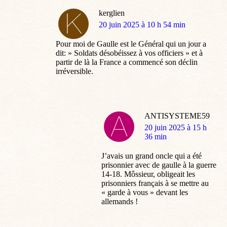
kerglien
dit
20 juin 2025 à 10 h 54 min
:
Pour moi de Gaulle est le Général qui un jour a
dit: » Soldats désobéissez à vos officiers » et à
partir de là la France a commencé son déclin
irréversible.
ANTISYSTEME59
dit
20 juin 2025 à 15 h
:
36 min
J’avais un grand oncle qui a été
prisonnier avec de gaulle à la guerre
14-18. Môssieur, obligeait les
prisonniers français à se mettre au
« garde à vous » devant les
allemands !