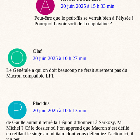
dit
20 juin 2025 à 15 h 33 min
:
Peut-être que le petit-fils se verrait bien à l’élysée !
Pourquoi l’avoir sorti de la naphtaline ?
Olaf
dit
20 juin 2025 à 10 h 27 min
:
Le Générale a qui on doit beaucoup ne ferait surement pas du
Macron compatible LFI.
Placidus
dit
20 juin 2025 à 10 h 13 min
:
de Gaulle aurait il retiré la Légion d’honneur à Sarkozy, M
Michel ? Cf le dossier où l’on apprend que Macron s’est défilé
en refilant le singe au militaire dont vous défendiez l’action ici, il
y a peu…