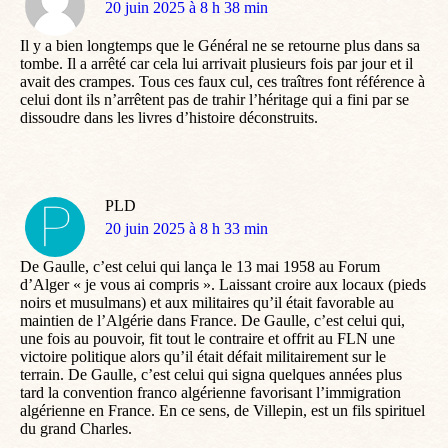
dit
20 juin 2025 à 8 h 38 min
:
Il y a bien longtemps que le Général ne se retourne plus dans sa
tombe. Il a arrêté car cela lui arrivait plusieurs fois par jour et il
avait des crampes. Tous ces faux cul, ces traîtres font référence à
celui dont ils n’arrêtent pas de trahir l’héritage qui a fini par se
dissoudre dans les livres d’histoire déconstruits.
PLD
dit
20 juin 2025 à 8 h 33 min
:
De Gaulle, c’est celui qui lança le 13 mai 1958 au Forum
d’Alger « je vous ai compris ». Laissant croire aux locaux (pieds
noirs et musulmans) et aux militaires qu’il était favorable au
maintien de l’Algérie dans France. De Gaulle, c’est celui qui,
une fois au pouvoir, fit tout le contraire et offrit au FLN une
victoire politique alors qu’il était défait militairement sur le
terrain. De Gaulle, c’est celui qui signa quelques années plus
tard la convention franco algérienne favorisant l’immigration
algérienne en France. En ce sens, de Villepin, est un fils spirituel
du grand Charles.