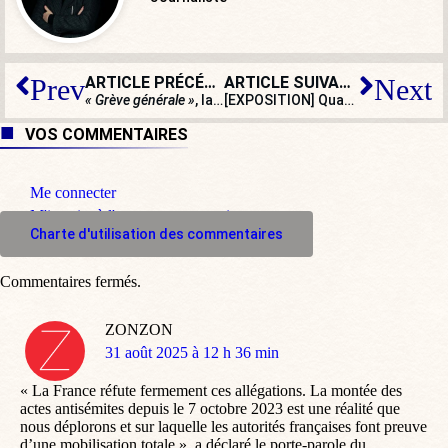
ARTICLE PRÉCÉDENT
ARTICLE SUIVANT
Prev
Next
« Grève générale »
, la stratégie du chaos de La France insoumise
[EXPOSITION] Quand Monaco rencontre les Napoléon
VOS COMMENTAIRES
Me connecter
M'inscrire à l'espace commentaire
Charte d'utilisation des commentaires
Commentaires fermés.
ZONZON
dit
31 août 2025 à 12 h 36 min
:
« La France réfute fermement ces allégations. La montée des
actes antisémites depuis le 7 octobre 2023 est une réalité que
nous déplorons et sur laquelle les autorités françaises font preuve
d’une mobilisation totale », a déclaré le porte-parole du