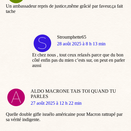
:
Un ambassadeur repris de justice,même grâcié par faveur,ça fait
tache
Stroumphette65
dit
28 août 2025 à 8 h 13 min
:
Et chez nous , tout ceux relaxés parce que du bon
côté enfin pas du mien c’ests sur, on peut en parler
aussi
ALDO MACRONE TAIS TOI QUAND TU
PARLES
dit
27 août 2025 à 12 h 22 min
:
Quelle double gifle israélo américaine pour Macron rattrapé par
sa vérité indigente.