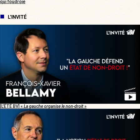
qui foudroie
L'INVITÉ
[L’ÉTÉ BV] «
La gauche organise le non-droit
»