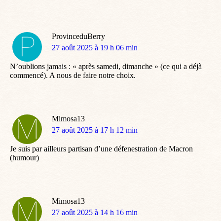
ProvinceduBerry
dit
27 août 2025 à 19 h 06 min
:
N’oublions jamais : « après samedi, dimanche » (ce qui a déjà
commencé). A nous de faire notre choix.
Mimosa13
dit
27 août 2025 à 17 h 12 min
:
Je suis par ailleurs partisan d’une défenestration de Macron
(humour)
Mimosa13
dit
27 août 2025 à 14 h 16 min