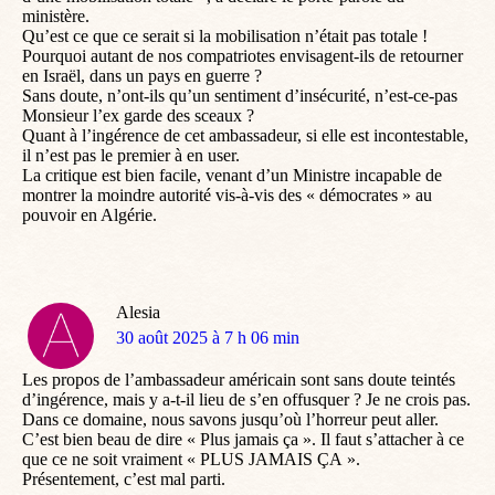
ministère.
Qu’est ce que ce serait si la mobilisation n’était pas totale !
Pourquoi autant de nos compatriotes envisagent-ils de retourner
en Israël, dans un pays en guerre ?
Sans doute, n’ont-ils qu’un sentiment d’insécurité, n’est-ce-pas
Monsieur l’ex garde des sceaux ?
Quant à l’ingérence de cet ambassadeur, si elle est incontestable,
il n’est pas le premier à en user.
La critique est bien facile, venant d’un Ministre incapable de
montrer la moindre autorité vis-à-vis des « démocrates » au
pouvoir en Algérie.
Alesia
dit
30 août 2025 à 7 h 06 min
:
Les propos de l’ambassadeur américain sont sans doute teintés
d’ingérence, mais y a-t-il lieu de s’en offusquer ? Je ne crois pas.
Dans ce domaine, nous savons jusqu’où l’horreur peut aller.
C’est bien beau de dire « Plus jamais ça ». Il faut s’attacher à ce
que ce ne soit vraiment « PLUS JAMAIS ÇA ».
Présentement, c’est mal parti.