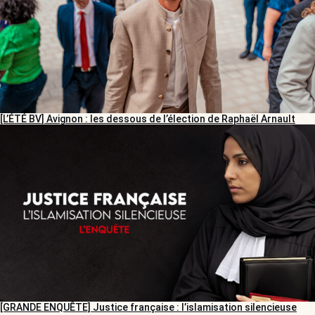
[L’ÉTÉ BV] Avignon : les dessous de l’élection de Raphaël Arnault
[GRANDE ENQUÊTE] Justice française : l’islamisation silencieuse