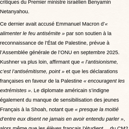
critiques du Premier ministre israélien Benyamin
Netanyahou.
Ce dernier avait accusé Emmanuel Macron d’
«
alimenter le feu antisémite »
par son soutien à la
reconnaissance de l’État de Palestine, prévue à
l’Assemblée générale de l’ONU en septembre 2025.
Kushner va plus loin, affirmant que
« l’antisionisme,
c’est l’antisémitisme, point »
et que les déclarations
françaises en faveur de la Palestine
« encouragent les
extrémistes »
.
Le diplomate américain s’indigne
également du manque de sensibilisation des jeunes
Français à la Shoah, notant que
« presque la moitié
d’entre eux disent ne jamais en avoir entendu parler »
,
alors même que les élèves français l’étudient… du CM2