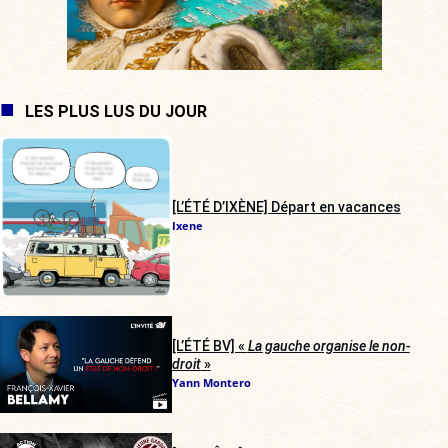
LES PLUS LUS DU JOUR
[L’ÉTÉ D’IXÈNE] Départ en vacances
Ixene
[L’ÉTÉ BV] «
La gauche organise le non-
droit
»
Yann Montero