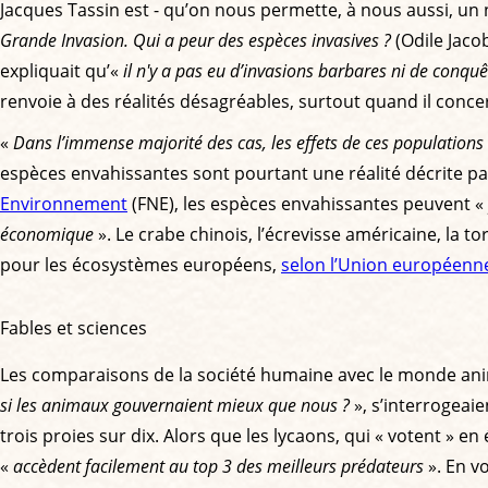
Jacques Tassin est - qu’on nous permette, à nous aussi, un né
Grande Invasion. Qui a peur des espèces invasives ?
(Odile Jacob
expliquait qu’«
il n'y a pas eu d’invasions barbares ni de conq
renvoie à des réalités désagréables, surtout quand il conce
«
Dans l’immense majorité des cas, les effets de ces populatio
espèces envahissantes sont pourtant une réalité décrite par
Environnement
(FNE), les espèces envahissantes peuvent «
économique
». Le crabe chinois, l’écrevisse américaine, la t
pour les écosystèmes européens,
selon l’Union européenn
Fables et sciences
Les comparaisons de la société humaine avec le monde animal
si les animaux gouvernaient mieux que nous ?
», s’interrogeai
trois proies sur dix. Alors que les lycaons, qui « votent » e
«
accèdent facilement au top 3 des meilleurs prédateurs
». En vo