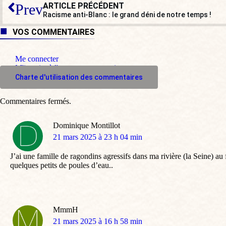
ARTICLE PRÉCÉDENT
Prev
Racisme anti-Blanc : le grand déni de notre temps !
VOS COMMENTAIRES
Me connecter
M'inscrire à l'espace commentaire
Charte d'utilisation des commentaires
Commentaires fermés.
Dominique Montillot
dit
21 mars 2025 à 23 h 04 min
:
J’ai une famille de ragondins agressifs dans ma rivière (la Seine) au 
quelques petits de poules d’eau..
MmmH
dit
21 mars 2025 à 16 h 58 min