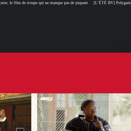
ne manque pas de piquant
[L’ÉTÉ BV] Polygamie : quand la vérité sort de la