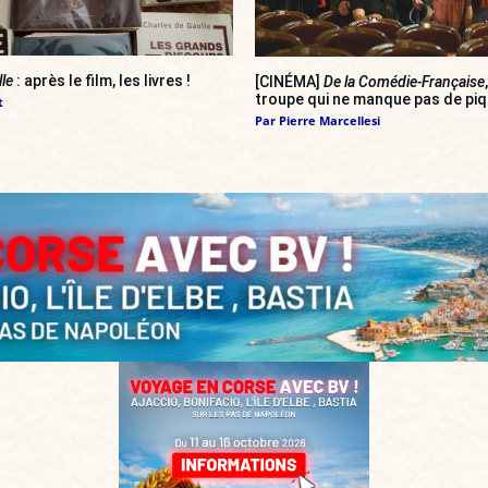
lle
: après le film, les livres !
[CINÉMA]
De la Comédie-Française
troupe qui ne manque pas de pi
t
Par
Pierre Marcellesi