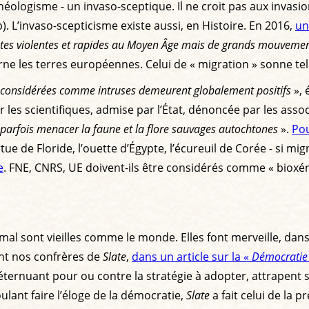
ologisme - un invaso-sceptique. Il ne croit pas aux invasions
). L’invaso-scepticisme existe aussi, en Histoire. En 2016,
un
uêtes violentes et rapides au Moyen Âge mais de grands mouvement
rne les terres européennes. Celui de « migration » sonne te
ns considérées comme intruses demeurent globalement positifs
», 
 les scientifiques, admise par l’État, dénoncée par les ass
parfois menacer la faune et la flore sauvages autochtones
».
Pou
ortue de Floride, l’ouette d’Égypte, l’écureuil de Corée - si 
e
. FNE, CNRS, UE doivent-ils être considérés comme « biox
 sont vieilles comme le monde. Elles font merveille, dans le
ent nos confrères de
Slate
,
dans un article sur la «
Démocratie 
n éternuant pour ou contre la stratégie à adopter, attrapent 
ulant faire l’éloge de la démocratie,
Slate
a fait celui de la 