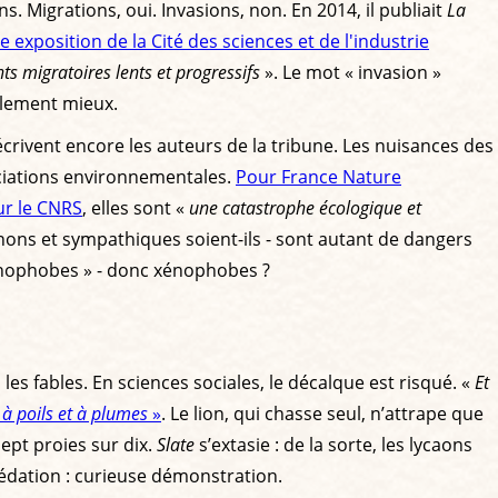
. Migrations, oui. Invasions, non. En 2014, il publiait
La
e exposition de la Cité des sciences et de l'industrie
s migratoires lents et progressifs
». Le mot « invasion »
llement mieux.
écrivent encore les auteurs de la tribune. Les nuisances des
ociations environnementales.
Pour France Nature
r le CNRS
, elles sont «
une catastrophe écologique et
mignons et sympathiques soient-ils - sont autant de dangers
énophobes » - donc xénophobes ?
s fables. En sciences sociales, le décalque est risqué. «
Et
à poils et à plumes
»
. Le lion, qui chasse seul, n’attrape que
sept proies sur dix.
Slate
s’extasie : de la sorte, les lycaons
prédation : curieuse démonstration.