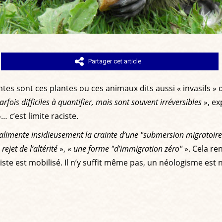
Partager cet article
es sont ces plantes ou ces animaux dits aussi « invasifs » 
ois difficiles à quantifier, mais sont souvent irréversibles
», exp
… c’est limite raciste.
alimente insidieusement la crainte d’une "submersion migratoire
«
rejet de l’altérité
», «
une forme "d’immigration zéro"
». Cela re
ste est mobilisé. Il n’y suffit même pas, un néologisme est né