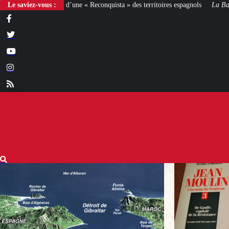
« Reconquista » des territoires espagnols
Le saviez-vous :
La Bataille de Gaulle
: après le fil