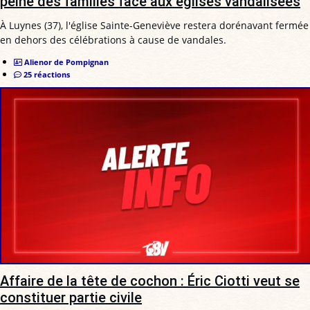
peine des familles face aux églises vandalisées
À Luynes (37), l'église Sainte-Geneviève restera dorénavant fermée
en dehors des célébrations à cause de vandales.
Alienor de Pompignan
25 réactions
Affaire de la tête de cochon : Éric Ciotti veut se
constituer partie civile