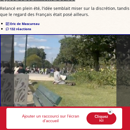
Relancé en plein été, l'idée semblait miser sur la discrétion, tandis
que le regard des Français était posé ailleurs.
Eric de Mascureau
132 réactions
×
Tour Eiffel, Disneyland… : l’offensive des prières
Ajouter un raccourci sur l'écran
Cliquez
ici
d'accueil
islamiques