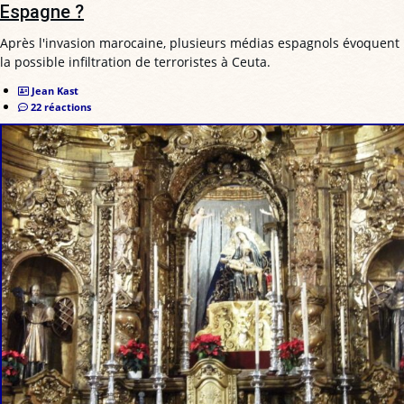
Espagne ?
Après l'invasion marocaine, plusieurs médias espagnols évoquent
la possible infiltration de terroristes à Ceuta.
Jean Kast
22 réactions