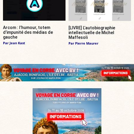
Arcom : l’humour, totem
[LIVRE] L’autobiographie
d’impunité des médias de
intellectuelle de Michel
gauche
Maffesoli
Par
Jean Kast
Par
Pierre Maurer