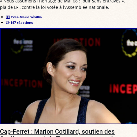
« Nous assumons l’héritage de Mai 68 : jouir sans entraves »,
plaide LFI, contre la loi votée à l'Assemblée nationale.
Yves-Marie Sévillia
147 réactions
Cap-Ferret : Marion Cotillard, soutien des