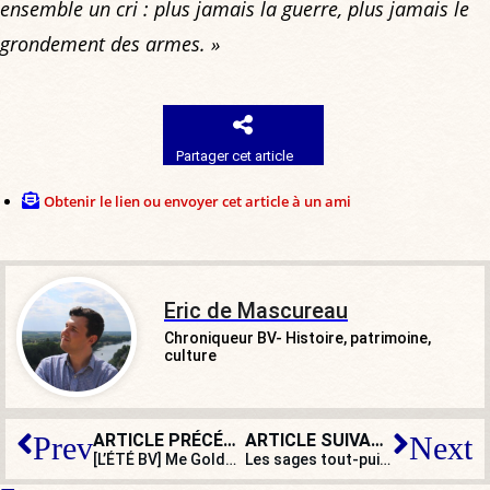
ensemble un cri : plus jamais la guerre, plus jamais le
grondement des armes. »
Partager cet article
Obtenir le lien ou envoyer cet article à un ami
Eric de Mascureau
Chroniqueur BV- Histoire, patrimoine,
culture
ARTICLE PRÉCÉDENT
ARTICLE SUIVANT
Prev
Next
[L’ÉTÉ BV] Me Goldnadel dans les geôles wokistes : lecture jouissive assurée
Les sages tout-puissants