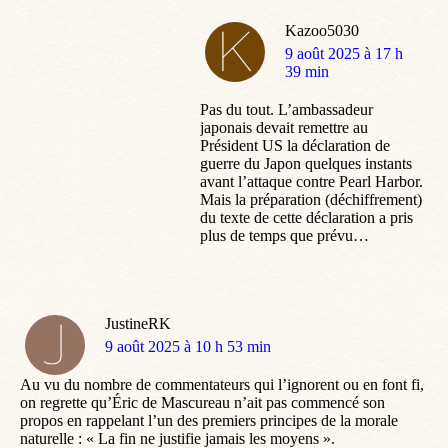
Kazoo5030
dit
9 août 2025 à 17 h
:
39 min
Pas du tout. L’ambassadeur
japonais devait remettre au
Président US la déclaration de
guerre du Japon quelques instants
avant l’attaque contre Pearl Harbor.
Mais la préparation (déchiffrement)
du texte de cette déclaration a pris
plus de temps que prévu…
JustineRK
dit
9 août 2025 à 10 h 53 min
:
Au vu du nombre de commentateurs qui l’ignorent ou en font fi,
on regrette qu’Éric de Mascureau n’ait pas commencé son
propos en rappelant l’un des premiers principes de la morale
naturelle : « La fin ne justifie jamais les moyens ».