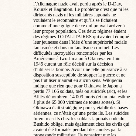
l’Allemagne nazie avait perdu après le D-Day,
Koursk et Bagration. Le problème c’est que ni les
dirigeants nazis ni les militaires Japonais ne
voulaient le reconnaitre et qu’ils se fichaient
comme d’une guigne de ce qui pouvait arriver à
leur propre population. Ces deux régimes étaient
des régimes TOTALITAIRES qui avaient éduqué
leur jeunesse dans l’idée d’une supériorité raciale
fantasmée et dans un fanatisme criminel. Les
difficultés incroyables rencontrées par les
Américains à Iwo Jima ou à Okinawa en Juin
1945 eurent un rôle décisif sur la décision
d’utiliser la bombe. Avoir une telle puissance à sa
disposition susceptible de stopper la guerre et ne
pas l’utiliser n’aurait eu aucun sens. Wikipedia
indique que rien que pour Okinawa le Japon a
perdu 77 166 soldats, tués ou suicidés (sic), et les
Alliés dénombrent 14 009 morts (et un total estimé
à plus de 65 000 victimes de toutes sortes). Si
Okinawa était stratégique pour y établir des bases
aériennes, ce n’était qu’une petite ile. Les suicides
furent massifs chez les soldats Japonais code du
Bushido oblige, mais également chez les civils qui
avaient été formatés pendant des années par la
propagande militariste. Ils pensaient que les