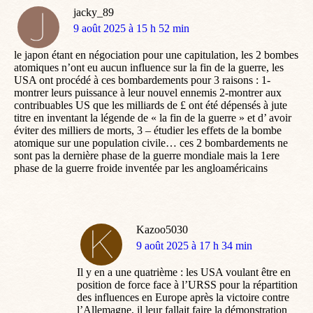
jacky_89
dit
9 août 2025 à 15 h 52 min
:
le japon étant en négociation pour une capitulation, les 2 bombes
atomiques n’ont eu aucun influence sur la fin de la guerre, les
USA ont procédé à ces bombardements pour 3 raisons : 1-
montrer leurs puissance à leur nouvel ennemis 2-montrer aux
contribuables US que les milliards de £ ont été dépensés à jute
titre en inventant la légende de « la fin de la guerre » et d’ avoir
éviter des milliers de morts, 3 – étudier les effets de la bombe
atomique sur une population civile… ces 2 bombardements ne
sont pas la dernière phase de la guerre mondiale mais la 1ere
phase de la guerre froide inventée par les angloaméricains
Kazoo5030
dit
9 août 2025 à 17 h 34 min
:
Il y en a une quatrième : les USA voulant être en
position de force face à l’URSS pour la répartition
des influences en Europe après la victoire contre
l’Allemagne, il leur fallait faire la démonstration