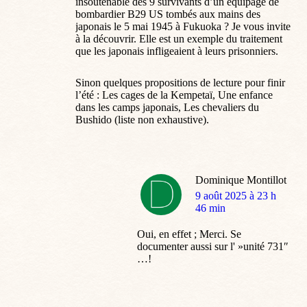
insoutenable des 9 survivants d’un équipage de
bombardier B29 US tombés aux mains des
japonais le 5 mai 1945 à Fukuoka ? Je vous invite
à la découvrir. Elle est un exemple du traitement
que les japonais infligeaient à leurs prisonniers.
Sinon quelques propositions de lecture pour finir
l’été : Les cages de la Kempetaï, Une enfance
dans les camps japonais, Les chevaliers du
Bushido (liste non exhaustive).
Dominique Montillot
dit
9 août 2025 à 23 h
:
46 min
Oui, en effet ; Merci. Se
documenter aussi sur l' »unité 731″
…!