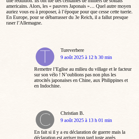
une reddition. Ils ont tué des centaines de milliers de soldats
americains. Alors, les « pauvres Japonais »… Quel autre moyen
auriez vous eu à proposer, à l’époque pour que cesse cette tuerie.
En Europe, pour se débarrasser du 3e Reich, il a fallut presque
raser l’Allemagne.
Tureverbere
dit
9 août 2025 à 12 h 30 min
:
Remettre l’Eglise au milieu du village et le facteur
sur son vélo ! N’oublions pas non plus les
atrocités japonaises en Chine, aux Philippines et
en Indochine.
Christian B.
dit
9 août 2025 à 13 h 01 min
:
En fait si il y a eu déclaration de guerre mais la
déclaration est arriver trop tard juste après