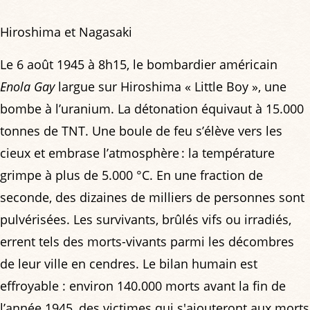
Hiroshima et Nagasaki
Le 6 août 1945 à 8h15, le bombardier américain
Enola Gay
largue sur Hiroshima « Little Boy », une
bombe à l’uranium. La détonation équivaut à 15.000
tonnes de TNT. Une boule de feu s’élève vers les
cieux et embrase l’atmosphère : la température
grimpe à plus de 5.000 °C. En une fraction de
seconde, des dizaines de milliers de personnes sont
pulvérisées. Les survivants, brûlés vifs ou irradiés,
errent tels des morts-vivants parmi les décombres
de leur ville en cendres. Le bilan humain est
effroyable : environ 140.000 morts avant la fin de
l’année 1945, des victimes qui s'ajouteront aux morts