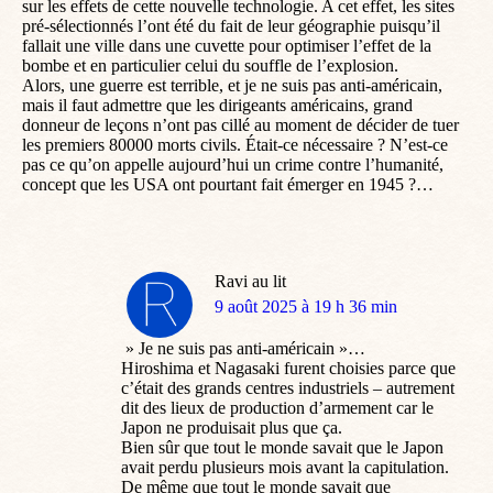
sur les effets de cette nouvelle technologie. A cet effet, les sites
pré-sélectionnés l’ont été du fait de leur géographie puisqu’il
fallait une ville dans une cuvette pour optimiser l’effet de la
bombe et en particulier celui du souffle de l’explosion.
Alors, une guerre est terrible, et je ne suis pas anti-américain,
mais il faut admettre que les dirigeants américains, grand
donneur de leçons n’ont pas cillé au moment de décider de tuer
les premiers 80000 morts civils. Était-ce nécessaire ? N’est-ce
pas ce qu’on appelle aujourd’hui un crime contre l’humanité,
concept que les USA ont pourtant fait émerger en 1945 ?…
Ravi au lit
dit
9 août 2025 à 19 h 36 min
:
» Je ne suis pas anti-américain »…
Hiroshima et Nagasaki furent choisies parce que
c’était des grands centres industriels – autrement
dit des lieux de production d’armement car le
Japon ne produisait plus que ça.
Bien sûr que tout le monde savait que le Japon
avait perdu plusieurs mois avant la capitulation.
De même que tout le monde savait que