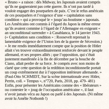
« Bruno » a raison : dès Midway, les Japonais avaient compris
qu’ils ne gagneraient pas cette guerre. Ils n’ont pas tardé à
vouloir engager des pourparlers de paix. C’est le refus américain
de ces pourparlers et l’exigence d’une « capitulation sans
condition » qui a provoqué le « jusqu’au-boutisme » japonais.
Les Américains ont commis à l’égard du Japon la même erreur
qu’ils avaient commise à l’égard de l’Allemagne en exigeant «
an unconditional surrender » à Casablanca, le 14 janvier 1943.
(« Capitulation sans condition » : Roosevelt reprenait la
lamentable exigence de l’Union lors de la guerre de Sécession.)
« Je me rendis immédiatement compte que la position de Hitler
allait s’en trouver extraordinairement renforcée devant le peuple
allemand, et ses propres alliés ; que l’opposition, qui s’était
justement manifestée à la fin de décembre par la bouche de
Ciano, allait perdre de sa force. Je compris avec non moins de
clarté que cette question de la reddition inconditionnelle portait
un coup extrêmement dur à l’opposition intérieure allemande. »
(Paul-Otto SCHMIDT, Sur la scène internationale avec Hitler,
Perrin, coll. « Tempus », n°720, Paris, 2018, pp. 479- 481)
Enfin, pour présenter les Américains comme des « libérateurs »
ou contester le « joug de l’occupation américaine », il faut
n’avoir jamais vécu au Japon ou parlé à des Japonais. (Ni même
avoir lu Amélie Nothomb !)