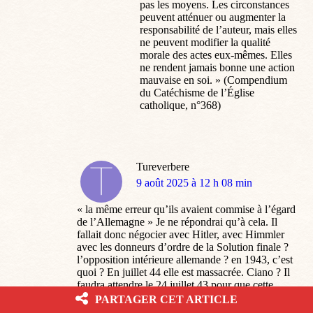
pas les moyens. Les circonstances
peuvent atténuer ou augmenter la
responsabilité de l’auteur, mais elles
ne peuvent modifier la qualité
morale des actes eux-mêmes. Elles
ne rendent jamais bonne une action
mauvaise en soi. » (Compendium
du Catéchisme de l’Église
catholique, n°368)
Tureverbere
dit
9 août 2025 à 12 h 08 min
:
« la même erreur qu’ils avaient commise à l’égard
de l’Allemagne » Je ne répondrai qu’à cela. Il
fallait donc négocier avec Hitler, avec Himmler
avec les donneurs d’ordre de la Solution finale ?
l’opposition intérieure allemande ? en 1943, c’est
quoi ? En juillet 44 elle est massacrée. Ciano ? Il
faudra attendre le 24 juillet 43 pour que cette
« opposition » se manifeste en Italie … après la
PARTAGER CET ARTICLE
retraite italienne de Russie de janvier et après