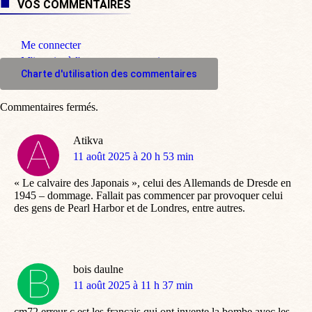
VOS COMMENTAIRES
Me connecter
M'inscrire à l'espace commentaire
Charte d'utilisation des commentaires
Commentaires fermés.
Atikva
dit
11 août 2025 à 20 h 53 min
:
« Le calvaire des Japonais », celui des Allemands de Dresde en
1945 – dommage. Fallait pas commencer par provoquer celui
des gens de Pearl Harbor et de Londres, entre autres.
bois daulne
dit
11 août 2025 à 11 h 37 min
:
cm72 erreur c est les francais qui ont invente la bombe avec les