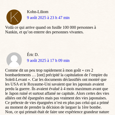
Kohn-Liliom
dit
9 août 2025 à 23 h 47 min
:
Voilà ce qui arrive quand on fusille 100 000 personnes à
Nankin, et qu’on enterre des personnes vivantes.
Éric D.
dit
9 août 2025 à 17 h 09 min
:
Comme dit un peu trop rapidement à mon goût « ces 2
bombardements … [ont] précipité la capitulation de l’empire du
Soleil-Levant ». Car les documents déclassifiés ont montré que
les USA et le Royaume-Uni savaient que les japonais avaient
perdu la guerre. Ils avaient évalué à 4 mois maximum avant que
le Japon ruiné et surtout affamé ne capitule. Alors certes des vies
alliées ont été épargnées mais pas vraiment des vies japonaises.
Ce prétexte de vies épargnées n’est en plus pas celui qui a primé
au moment de prendre la décision de larguer la 1ère bombe.
Non, ce qui primait était de faire une expérience grandeur nature