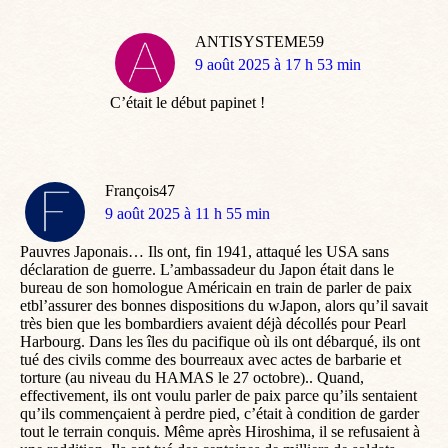
ANTISYSTEME59
dit
9 août 2025 à 17 h 53 min
:
C’était le début papinet !
François47
dit
9 août 2025 à 11 h 55 min
:
Pauvres Japonais… Ils ont, fin 1941, attaqué les USA sans
déclaration de guerre. L’ambassadeur du Japon était dans le
bureau de son homologue Américain en train de parler de paix
etbl’assurer des bonnes dispositions du wJapon, alors qu’il savait
très bien que les bombardiers avaient déjà décollés pour Pearl
Harbourg. Dans les îles du pacifique où ils ont débarqué, ils ont
tué des civils comme des bourreaux avec actes de barbarie et
torture (au niveau du HAMAS le 27 octobre).. Quand,
effectivement, ils ont voulu parler de paix parce qu’ils sentaient
qu’ils commençaient à perdre pied, c’était à condition de garder
tout le terrain conquis. Même après Hiroshima, il se refusaient à