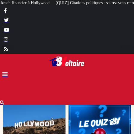
 Citations politiques : saurez-vous retrouver qui a dit quoi ?
À 97 ans, le 