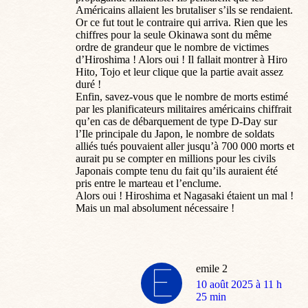
Américains allaient les brutaliser s’ils se rendaient.
Or ce fut tout le contraire qui arriva. Rien que les
chiffres pour la seule Okinawa sont du même
ordre de grandeur que le nombre de victimes
d’Hiroshima ! Alors oui ! Il fallait montrer à Hiro
Hito, Tojo et leur clique que la partie avait assez
duré !
Enfin, savez-vous que le nombre de morts estimé
par les planificateurs militaires américains chiffrait
qu’en cas de débarquement de type D-Day sur
l’Ile principale du Japon, le nombre de soldats
alliés tués pouvaient aller jusqu’à 700 000 morts et
aurait pu se compter en millions pour les civils
Japonais compte tenu du fait qu’ils auraient été
pris entre le marteau et l’enclume.
Alors oui ! Hiroshima et Nagasaki étaient un mal !
Mais un mal absolument nécessaire !
emile 2
dit
10 août 2025 à 11 h
:
25 min