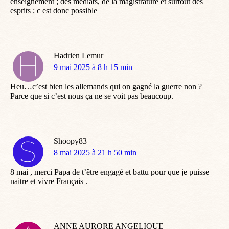
enseignement ; des médiats, de la magistrature et surtout des
esprits ; c est donc possible
Hadrien Lemur
dit
9 mai 2025 à 8 h 15 min
:
Heu…c’est bien les allemands qui on gagné la guerre non ?
Parce que si c’est nous ça ne se voit pas beaucoup.
Shoopy83
dit
8 mai 2025 à 21 h 50 min
:
8 mai , merci Papa de t’être engagé et battu pour que je puisse
naitre et vivre Français .
ANNE AURORE ANGELIQUE