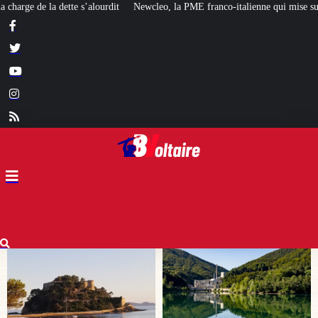
 la PME franco-italienne qui mise sur l’avenir du « mini nucléaire »
Face a