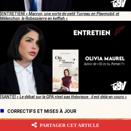
[ENTRETIEN]
« Macron, une sorte de petit Turreau en Playmobil, et
Mélenchon, le Robespierre en keffieh »
[SANTÉ]
« Le débat sur la GPA n’est pas théorique : il est déjà en cours »
CORRECTIFS ET MISES À JOUR
PARTAGER CET ARTICLE