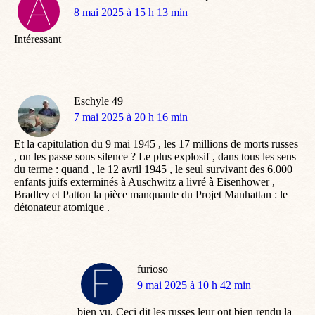
dit
8 mai 2025 à 15 h 13 min
:
Intéressant
Eschyle 49
dit
7 mai 2025 à 20 h 16 min
:
Et la capitulation du 9 mai 1945 , les 17 millions de morts russes
, on les passe sous silence ? Le plus explosif , dans tous les sens
du terme : quand , le 12 avril 1945 , le seul survivant des 6.000
enfants juifs exterminés à Auschwitz a livré à Eisenhower ,
Bradley et Patton la pièce manquante du Projet Manhattan : le
détonateur atomique .
furioso
dit
9 mai 2025 à 10 h 42 min
:
bien vu. Ceci dit les russes leur ont bien rendu la