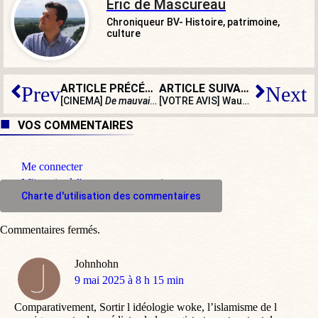
Eric de Mascureau
Chroniqueur BV- Histoire, patrimoine,
culture
ARTICLE PRÉCÉDENT
ARTICLE SUIVANT
Prev
Next
[CINEMA]
De mauvaise foi
, la fin justifie-t-elle les moyen
[VOTRE AVIS] Wauquiez pourrait-il s’allier avec Zemmour ?
VOS COMMENTAIRES
Me connecter
M'inscrire à l'espace commentaire
Charte d'utilisation des commentaires
Commentaires fermés.
Johnhohn
dit
9 mai 2025 à 8 h 15 min
:
Comparativement, Sortir l idéologie woke, l’islamisme de l